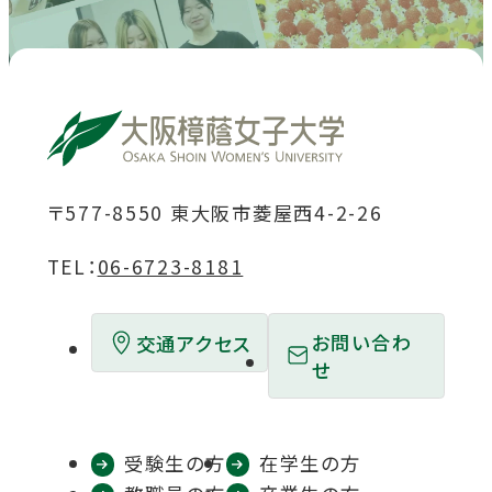
を
を
を
を
を
別
別
別
別
別
ウ
ウ
ウ
ウ
ウ
イ
イ
イ
イ
イ
ン
ン
ン
ン
ン
ド
ド
ド
ド
ド
〒577-8550 東大阪市菱屋西4-2-26
ウ
ウ
ウ
ウ
ウ
TEL：
06-6723-8181
で
で
で
で
で
開
開
開
開
開
お問い合わ
交通アクセス
き
き
き
き
き
せ
ま
ま
ま
ま
ま
す
す
す
す
す
受験生の方
在学生の方