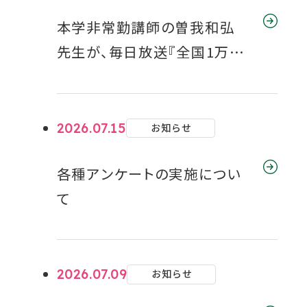
しました。
本学非常勤講師の曽我和弘
先生が、毎日放送『全国1万人
ギモン！関西人のアレなんで
なん!?』に出演-「大阪人がポ
ン酢好きが多いのはなんでな
2026.07.15
お知らせ
ん？」をテーマに解説
各種アンケートの実施につい
て
2026.07.09
お知らせ