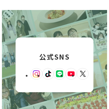
公式SNS
外
外
外
外
外
部
部
部
部
部
サ
サ
サ
サ
サ
イ
イ
イ
イ
イ
ト
ト
ト
ト
ト