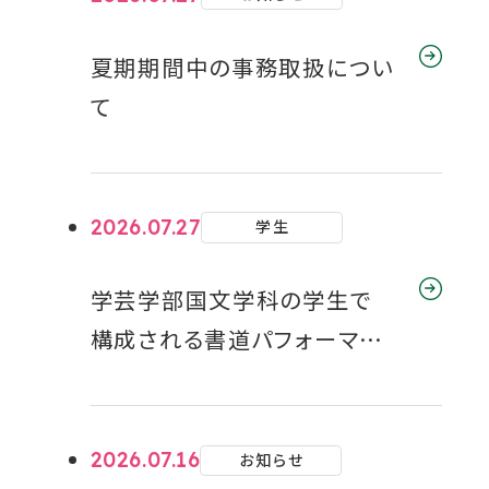
夏期期間中の事務取扱につい
て
2026.07.27
学生
学芸学部国文学科の学生で
構成される書道パフォーマン
ス部【結】が、７月１２日（日）の
オープンキャンパスで、迫力あ
る書道パフォーマンスを披露
2026.07.16
お知らせ