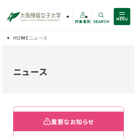
MENU
対象者別
SEARCH
サイト内検索
HOME
ニュース
大学概要
受験生の方
学部・大学院
在学生の方
ニュース
教職員の方
学生生活
卒業生の方
就職・資格
重要なお知らせ
入試情報