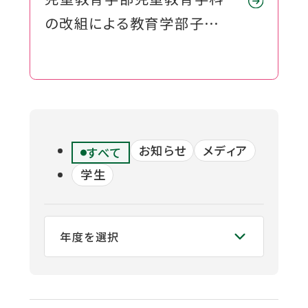
ウ
関連機関一覧
の改組による教育学部子ども
イ
ン
教育学科の設置構想につい
ド
外
て
部
交通アクセス
お問い合わせ
ENGLISH
ウ
サ
イ
で
ト
開
を
お知らせ
メディア
公式SNS
すべて
別
き
ウ
学生
ま
イ
ン
す
外
外
外
外
外
ド
ウ
部
部
部
部
部
で
サ
サ
サ
サ
サ
開
き
イ
イ
イ
イ
イ
ま
ト
ト
ト
ト
ト
す