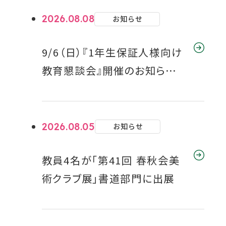
を
を
を
を
を
2026.08.08
お知らせ
別
別
別
別
別
ウ
ウ
ウ
ウ
ウ
9/6（日）『1年生保証人様向け
イ
イ
イ
イ
イ
教育懇談会』開催のお知らせ
ン
ン
ン
ン
ン
（事前申込制）
ド
ド
ド
ド
ド
ウ
ウ
ウ
ウ
ウ
で
で
で
で
で
2026.08.05
お知らせ
開
開
開
開
開
き
き
き
き
き
教員4名が「第41回 春秋会美
ま
ま
ま
ま
ま
術クラブ展」書道部門に出展
す
す
す
す
す