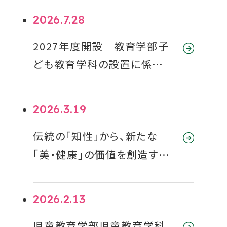
2026.7.28
対象者別メニュー
2027年度開設 教育学部子
教育・研究
ども教育学科の設置に係る
届出の受理について
SDGs
外
2026.3.19
部
社会連携
伝統の「知性」から、新たな
サ
「美・健康」の価値を創造する
イ
ニュース
段階的改組を実施
ト
を
2026.2.13
イベント
別
児童教育学部児童教育学科