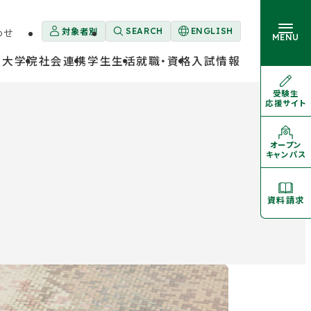
対象者別
わせ
SEARCH
ENGLISH
外
MENU
部
・大学院
社会連携
学生生活
就職・資格
入試情報
サ
イ
ト
受験生
外
を
応援サイト
部
大学概要
別
サ
卒業生の方
ウ
イ
ト
イ
を
オープン
学部・大学院
外
ン
別
キャンパス
部
ド
ウ
サ
イ
ウ
イ
ン
ト
学生生活
で
ド
を
資料請求
開
ウ
別
き
で
ウ
開
イ
ま
就職・資格
き
ン
す
ま
ド
す
ウ
で
入試情報
開
き
ま
す
対象者別メニュー