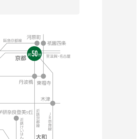
イ
ト
開
を
公式SNS
き
別
ウ
ま
イ
す
ン
外
外
外
外
外
ド
ウ
部
部
部
部
部
で
開
サ
サ
サ
サ
サ
き
イ
イ
イ
イ
イ
ま
す
ト
ト
ト
ト
ト
を
を
を
を
を
別
別
別
別
別
ウ
ウ
ウ
ウ
ウ
イ
イ
イ
イ
イ
ン
ン
ン
ン
ン
ド
ド
ド
ド
ド
ウ
ウ
ウ
ウ
ウ