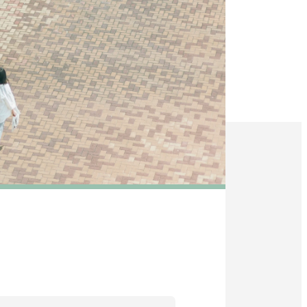
教育・研究
SDGs
外
部
社会連携
サ
イ
ニュース
ト
を
イベント
別
ウ
関連機関一覧
イ
ン
ド
外
部
ウ
交通アクセス
お問い合わせ
ENGLISH
サ
で