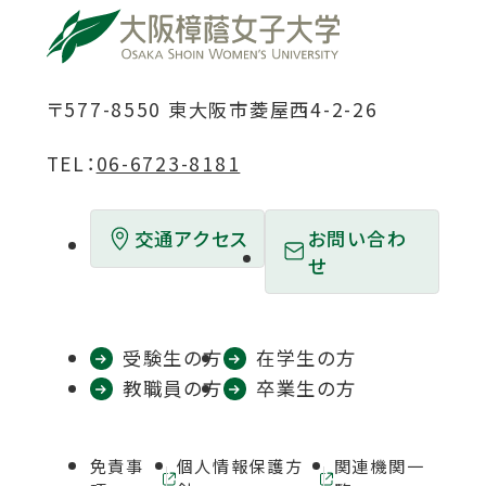
ウ
ウ
ウ
ウ
ウ
イ
イ
イ
イ
イ
ン
ン
ン
ン
ン
ド
ド
ド
ド
ド
〒577-8550 東大阪市菱屋西4-2-26
ウ
ウ
ウ
ウ
ウ
TEL：
06-6723-8181
で
で
で
で
で
開
開
開
開
開
お問い合わ
交通アクセス
き
き
き
き
き
せ
ま
ま
ま
ま
ま
す
す
す
す
す
受験生の方
在学生の方
教職員の方
卒業生の方
免責事
個人情報保護方
関連機関一