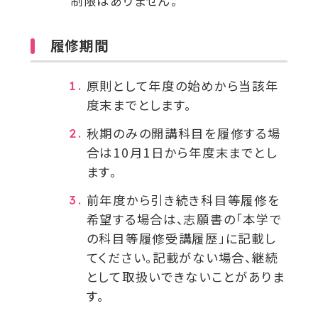
制限はありません。
ウ
イ
ン
履修期間
ド
ウ
原則として年度の始めから当該年
で
度末までとします。
開
秋期のみの開講科目を履修する場
き
合は
10月1日
から年度末までとし
ま
ます。
す
前年度から引き続き科目等履修を
希望する場合は、志願書の「本学で
の科目等履修受講履歴」に記載し
てください。記載がない場合、継続
として取扱いできないことがありま
す。