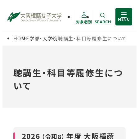
MENU
対象者別
SEARCH
サイト内検索
HOME
学部・大学院
聴講生・科目等履修生について
大学概要
受験生の方
学部・大学院
在学生の方
聴講生・科目等履修生につ
いて
教職員の方
学生生活
卒業生の方
就職・資格
入試情報
2026
年度 大阪樟蔭
（令和8）