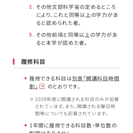
その他文部科学省の定めるところ
により、これと同等以上の学力があ
ると認められた者。
その他前項と同等以上の学力があ
ると本学が認めた者。
履修科目
履修できる科目は
P
別表「開講科目時間
割」
のとおりです。
D
F
2026年度
に開講される科目のみが記載
資
されています。また、開講される曜日時
料
間等についても記載されています。
を
1年間に履修できる科目数・単位数の
別