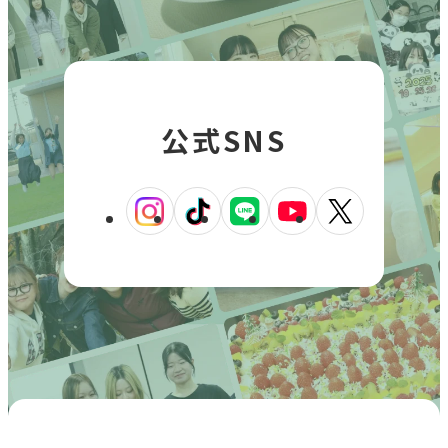
公式SNS
外
外
外
外
外
部
部
部
部
部
サ
サ
サ
サ
サ
イ
イ
イ
イ
イ
ト
ト
ト
ト
ト
を
を
を
を
を
別
別
別
別
別