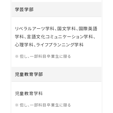
を
を
を
を
を
学芸学部
別
別
別
別
別
ウ
ウ
ウ
ウ
ウ
イ
イ
イ
イ
イ
リベラルアーツ学科、国文学科、国際英語
ン
ン
ン
ン
ン
学科、言語文化コミュニケーション学科、
ド
ド
ド
ド
ド
心理学科、ライフプランニング学科
ウ
ウ
ウ
ウ
ウ
但し、一部科目卒業生に限る
で
で
で
で
で
開
開
開
開
開
児童教育学部
き
き
き
き
き
ま
ま
ま
ま
ま
す
す
す
す
す
児童教育学科
但し、一部科目卒業生に限る