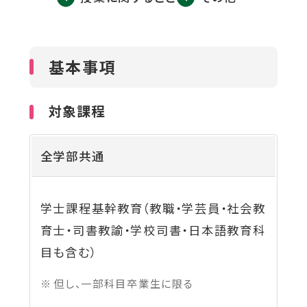
ウ
関連機関一覧
イ
ン
基本事項
ド
外
部
交通アクセス
お問い合わせ
ENGLISH
ウ
サ
対象課程
イ
で
ト
開
を
公式SNS
全学部共通
別
き
ウ
ま
イ
ン
す
学士課程基幹教育（教職・学芸員・社会教
外
外
外
外
外
ド
ウ
育士・司書教諭・学校司書・日本語教育科
部
部
部
部
部
で
目も含む）
サ
サ
サ
サ
サ
開
き
イ
イ
イ
イ
イ
但し、一部科目卒業生に限る
ま
ト
ト
ト
ト
ト
す