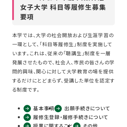
女子大学 科目等履修生募集
対象者別メニュー
要項
教育・研究
本学では、大学の社会開放および生涯学習の
一環として、「科目等履修生」制度を実施して
います。これは、従来の「聴講生」制度を一層
SDGs
外
発展させたもので、社会人、市民の皆さんの学
部
問的興味、関心に対して大学教育の場を提供
社会連携
サ
するだけにとどまらず、受講した単位を認定す
イ
る制度です。
ニュース
ト
を
基本事項
出願手続きについて
イベント
別
履修生登録・履修手続きについて
授業に関すること
その他