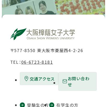
ト
ト
ト
ト
ト
を
を
を
を
を
別
別
別
別
別
ウ
ウ
ウ
ウ
ウ
イ
イ
イ
イ
イ
ン
ン
ン
ン
ン
ド
ド
ド
ド
ド
〒577-8550 東大阪市菱屋西4-2-26
ウ
ウ
ウ
ウ
ウ
TEL：
06-6723-8181
で
で
で
で
で
開
開
開
開
開
お問い合わ
交通アクセス
き
き
き
き
き
せ
ま
ま
ま
ま
ま
す
す
す
す
す
受験生の方
在学生の方