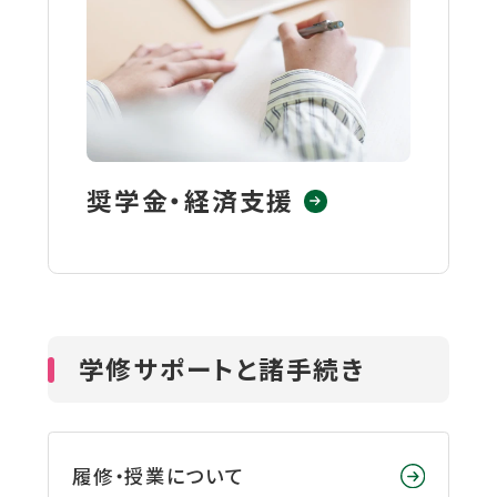
を
を
を
を
を
別
別
別
別
別
ウ
ウ
ウ
ウ
ウ
イ
イ
イ
イ
イ
ン
ン
ン
ン
ン
ド
ド
ド
ド
ド
奨学金・経済支援
ウ
ウ
ウ
ウ
ウ
で
で
で
で
で
開
開
開
開
開
き
き
き
き
き
学修サポートと諸手続き
ま
ま
ま
ま
ま
す
す
す
す
す
履修・授業について