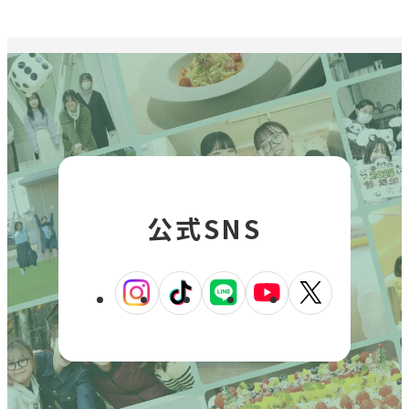
イ
ト
を
別
ウ
イ
ン
ド
ウ
で
公式SNS
開
き
ま
す
外
外
外
外
外
部
部
部
部
部
サ
サ
サ
サ
サ
イ
イ
イ
イ
イ