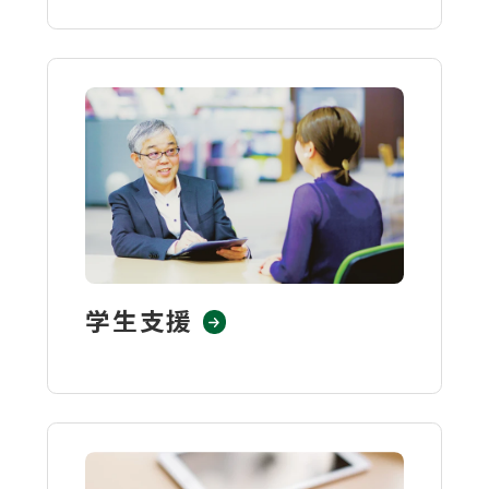
ウ
関連機関一覧
イ
ン
ド
外
部
交通アクセス
お問い合わせ
ENGLISH
ウ
サ
イ
で
ト
開
を
公式SNS
別
き
ウ
ま
イ
学生支援
ン
す
外
外
外
外
外
ド
ウ
部
部
部
部
部
で
サ
サ
サ
サ
サ
開
き
イ
イ
イ
イ
イ
ま
ト
ト
ト
ト
ト
す