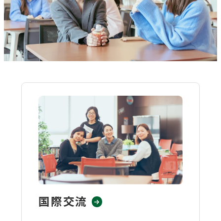
対象者別メニュー
教育・研究
SDGs
外
部
社会連携
サ
イ
ニュース
ト
を
イベント
国際交流
別