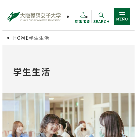
MENU
対象者別
SEARCH
サイト内検索
HOME
学生生活
大学概要
受験生の方
学部・大学院
在学生の方
学生生活
教職員の方
学生生活
卒業生の方
就職・資格
入試情報