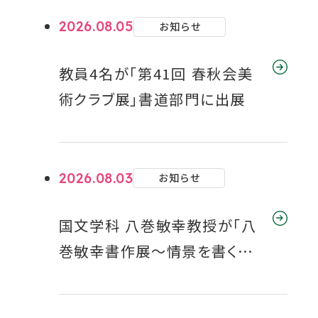
を
を
を
を
を
2026.08.05
お知らせ
別
別
別
別
別
ウ
ウ
ウ
ウ
ウ
教員4名が「第41回 春秋会美
イ
イ
イ
イ
イ
術クラブ展」書道部門に出展
ン
ン
ン
ン
ン
ド
ド
ド
ド
ド
ウ
ウ
ウ
ウ
ウ
で
で
で
で
で
2026.08.03
お知らせ
開
開
開
開
開
き
き
き
き
き
国文学科 八巻敏幸教授が「八
ま
ま
ま
ま
ま
巻敏幸書作展～情景を書くⅡ
す
す
す
す
す
～」を開催