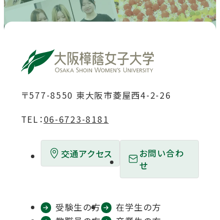
を
を
を
を
を
別
別
別
別
別
ウ
ウ
ウ
ウ
ウ
イ
イ
イ
イ
イ
ン
ン
ン
ン
ン
ド
ド
ド
ド
ド
〒577-8550 東大阪市菱屋西4-2-26
ウ
ウ
ウ
ウ
ウ
TEL：
06-6723-8181
で
で
で
で
で
開
開
開
開
開
お問い合わ
交通アクセス
き
き
き
き
き
せ
ま
ま
ま
ま
ま
す
す
す
す
す
受験生の方
在学生の方