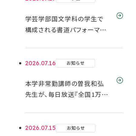
学芸学部国文学科の学生で
構成される書道パフォーマン
ス部【結】が、７月１２日（日）の
オープンキャンパスで、迫力あ
る書道パフォーマンスを披露
2026.07.16
お知らせ
しました。
本学非常勤講師の曽我和弘
先生が、毎日放送『全国1万人
ギモン！関西人のアレなんで
なん!?』に出演-「大阪人がポ
ン酢好きが多いのはなんでな
2026.07.15
お知らせ