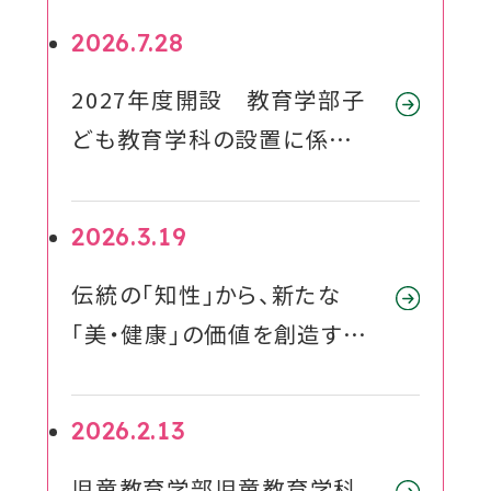
2026.7.28
対象者別メニュー
2027年度開設 教育学部子
教育・研究
ども教育学科の設置に係る
届出の受理について
SDGs
外
2026.3.19
部
社会連携
伝統の「知性」から、新たな
サ
「美・健康」の価値を創造する
イ
ニュース
段階的改組を実施
ト
を
2026.2.13
イベント
別
児童教育学部児童教育学科