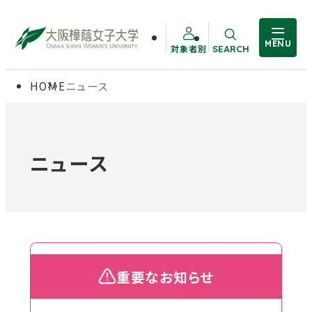
MENU
対象者別
SEARCH
サイト内検索
HOME
ニュース
大学概要
受験生の方
学部・大学院
在学生の方
ニュース
教職員の方
学生生活
卒業生の方
就職・資格
重要なお知らせ
入試情報