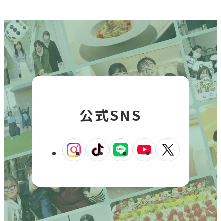
公式SNS
外
外
外
外
外
部
部
部
部
部
サ
サ
サ
サ
サ
イ
イ
イ
イ
イ
ト
ト
ト
ト
ト