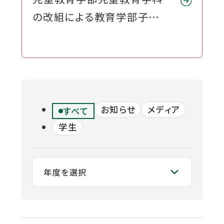
ウ
関連機関一覧
の改組による教育学部子ども
イ
ン
教育学科の設置構想につい
ド
外
て
部
交通アクセス
お問い合わせ
ENGLISH
ウ
サ
イ
で
ト
開
を
お知らせ
メディア
公式SNS
すべて
別
き
ウ
学生
ま
イ
ン
す
外
外
外
外
外
ド
ウ
部
部
部
部
部
で
サ
サ
サ
サ
サ
開
き
イ
イ
イ
イ
イ
ま
ト
ト
ト
ト
ト
す