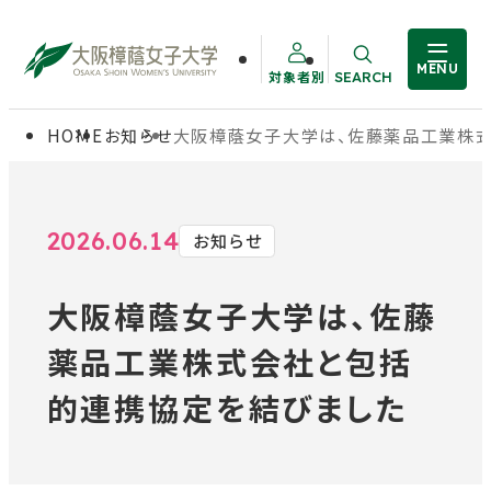
MENU
対象者別
SEARCH
サイト内検索
HOME
お知らせ
大阪樟蔭女子大学は、佐藤薬品工業株
大学概要
受験生の方
学部・大学院
在学生の方
2026.06.14
お知らせ
大阪樟蔭女子大学は、佐藤
教職員の方
学生生活
薬品工業株式会社と包括
卒業生の方
就職・資格
的連携協定を結びました
入試情報