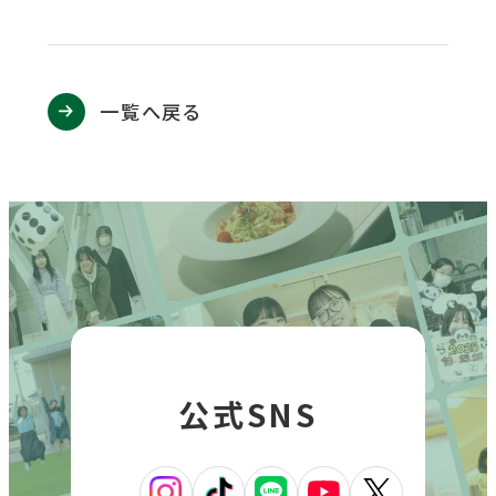
ウ
関連機関一覧
イ
ン
ド
一覧へ戻る
外
部
交通アクセス
お問い合わせ
ENGLISH
ウ
サ
イ
で
ト
開
を
公式SNS
別
き
ウ
ま
イ
ン
す
外
外
外
外
外
ド
ウ
部
部
部
部
部
で
公式SNS
サ
サ
サ
サ
サ
開
き
イ
イ
イ
イ
イ
ま
ト
ト
ト
ト
ト
す