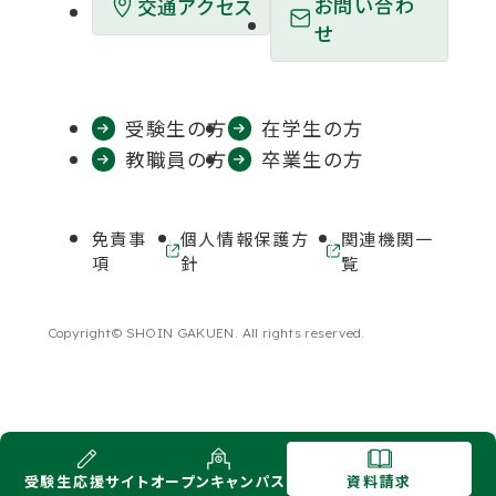
お問い合わ
交通アクセス
き
き
き
き
き
せ
ま
ま
ま
ま
ま
す
す
す
す
す
受験生の方
在学生の方
教職員の方
卒業生の方
免責事
個人情報保護方
関連機関一
外
外
項
針
覧
部
部
サ
サ
イ
イ
Copyright© SHOIN GAKUEN. All rights reserved.
ト
ト
を
を
別
別
ウ
ウ
イ
イ
外
外
ン
ン
受験生
応援サイト
オープン
キャンパス
資料請求