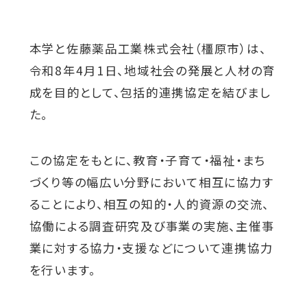
対象者別メニュー
本学と佐藤薬品工業株式会社（橿原市）は、
令和8年4月1日、地域社会の発展と人材の育
教育・研究
成を目的として、包括的連携協定を結びまし
た。
SDGs
外
この協定をもとに、教育・子育て・福祉・まち
部
社会連携
づくり等の幅広い分野において相互に協力す
サ
ることにより、相互の知的・人的資源の交流、
イ
協働による調査研究及び事業の実施、主催事
ニュース
ト
業に対する協力・支援などについて連携協力
を
を行います。
イベント
別