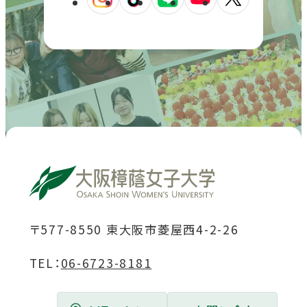
外
外
外
外
外
を
を
を
を
を
部
部
部
部
部
別
別
別
別
別
サ
サ
サ
サ
サ
ウ
ウ
ウ
ウ
ウ
イ
イ
イ
イ
イ
イ
イ
イ
イ
イ
ト
ト
ト
ト
ト
ン
ン
ン
ン
ン
を
を
を
を
を
ド
ド
ド
ド
ド
別
別
別
別
別
ウ
ウ
ウ
ウ
ウ
ウ
ウ
ウ
ウ
ウ
で
で
で
で
で
イ
イ
イ
イ
イ
開
開
開
開
開
ン
ン
ン
ン
ン
き
き
き
き
き
ド
ド
ド
ド
ド
〒577-8550 東大阪市菱屋西4-2-26
ま
ま
ま
ま
ま
ウ
ウ
ウ
ウ
ウ
す
す
す
す
す
TEL：
06-6723-8181
で
で
で
で
で
開
開
開
開
開