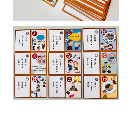
ド
ま
ウ
す
で
開
き
ま
す