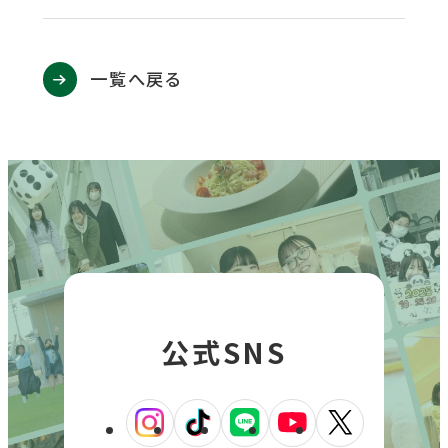
一覧へ戻る
公式SNS
外
外
外
外
外