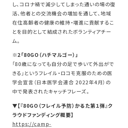
し、コロナ禍で減少してしまった通いの場の復
を
を
を
を
を
活、他者との交流機会の増加を通して、地域
別
別
別
別
別
在住高齢者の健康の維持・増進に貢献するこ
ウ
ウ
ウ
ウ
ウ
とを目的として結成されたボランティアチー
イ
イ
イ
イ
イ
ム。
ン
ン
ン
ン
ン
ド
ド
ド
ド
ド
※2
「80GO（ハチマルゴー）」
ウ
ウ
ウ
ウ
ウ
「80歳になっても自分の足で歩いて外出がで
で
で
で
で
で
きる」というフレイル・ロコモ克服のための医
開
開
開
開
開
学会宣言（日本医学会連合 2022年4月）の
き
き
き
き
き
中で発表されたキャッチフレーズ。
ま
ま
ま
ま
ま
す
す
す
す
す
▼【
『
80GO
（フレイル予防）かるた第１弾』ク
ラウドファンディング概要】
外
https://camp-