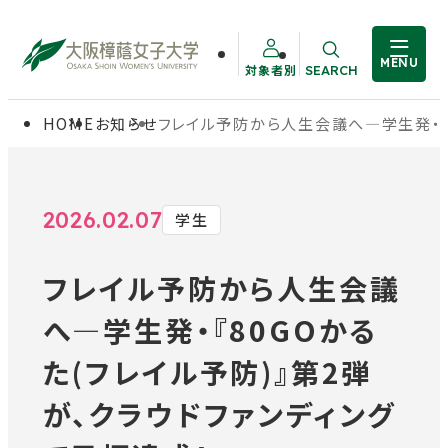
MENU
対象者別
SEARCH
サイト内検索
HOME
お知らせ
フレイル予防から人生会議へ―学生発・『8
大学概要
受験生の方
学部・大学院
在学生の方
2026.02.07
学生
フレイル予防から人生会議
教職員の方
学生生活
へ―学生発・『80GOかる
卒業生の方
就職・資格
た(フレイル予防)』第2弾
が、クラウドファンディング
入試情報