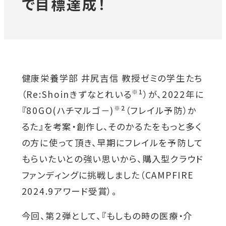
で目標達成！
対象者別メニュー
教育・研究
健康栄養学部 井尻吉信 教授ゼミの学生たち
※1
（Re:Shoinきずなとれいる
）が、2022年に
SDGs
外
※2
『80GO(ハチマルゴ－)
（フレイル予防）か
部
るた』を考案・創作し、そのかるたをもっと多く
社会連携
サ
の方に使って頂き、早期にフレイルを予防して
イ
もらいたいとの強い思いから、購入型クラウド
ニュース
ト
ファンディングに挑戦しました（CAMPFIRE
を
2024.9アワード受賞）。
イベント
別
今回、第２弾として、『もしもの時の医療・介