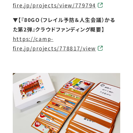
部
fire.jp/projects/view/779794
サ
▼【
『
80GO
（フレイル予防＆人生会議）かる
イ
た第2弾』クラウドファンディング概要】
ト
外
https://camp-
を
部
fire.jp/projects/778817/view
別
サ
ウ
イ
イ
ト
ン
を
ド
別
ウ
ウ
で
イ
開
ン
き