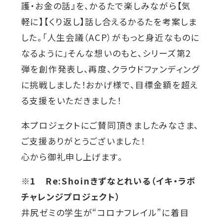
ウ
護・お金の話』を、かるたで楽しみながら【気
関連機関一覧
イ
軽に】【くり返し】話し合えるかるたを考案しま
ン
した。「人生会議（ACP）がもっと身近なものに
ド
外
なるように」そんな想いのもと、シリーズ第2
部
交通アクセス
お問い合わせ
ENGLISH
ウ
弾を創作発表し、再度、クラウドファンディング
サ
イ
で
に挑戦しました！おかげ様で、目標金額を超え
ト
開
る支援をいただきました！
を
公式SNS
別
き
ウ
本プロジェクトにご賛同頂きましたみなさま、
ま
イ
ご支援ありがとうございました！
ン
す
外
外
外
外
外
ド
心から御礼申し上げます。
ウ
部
部
部
部
部
で
※1
Re:Shoin
きずなとれいる（イキ・ラボ
サ
サ
サ
サ
サ
開
き
チャレンジプロジェクト）
イ
イ
イ
イ
イ
ま
井尻ゼミの学生が“コロナフレイル”に着目
ト
ト
ト
ト
ト
す