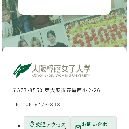
部
部
部
部
部
サ
サ
サ
サ
サ
イ
イ
イ
イ
イ
ト
ト
ト
ト
ト
を
を
を
を
を
別
別
別
別
別
ウ
ウ
ウ
ウ
ウ
イ
イ
イ
イ
イ
ン
ン
ン
ン
ン
ド
ド
ド
ド
ド
〒577-8550 東大阪市菱屋西4-2-26
ウ
ウ
ウ
ウ
ウ
TEL：
06-6723-8181
で
で
で
で
で
開
開
開
開
開
お問い合わ
交通アクセス
き
き
き
き
き