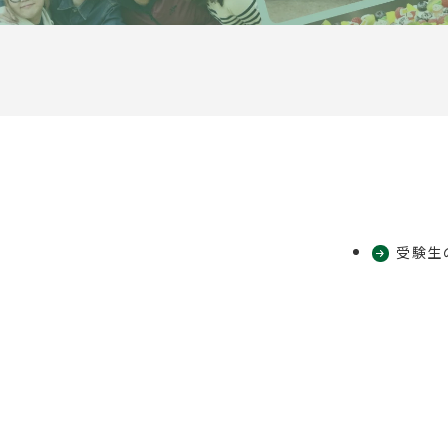
を
を
を
を
を
別
別
別
別
別
ウ
ウ
ウ
ウ
ウ
イ
イ
イ
イ
イ
ン
ン
ン
ン
ン
ド
ド
ド
ド
ド
ウ
ウ
ウ
ウ
ウ
で
で
で
で
で
受験生
開
開
開
開
開
き
き
き
き
き
ま
ま
ま
ま
ま
す
す
す
す
す