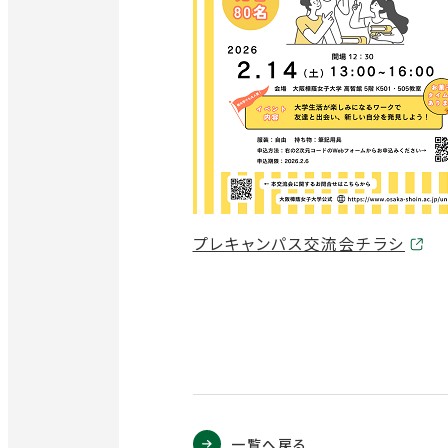
ウ
で
開
き
ま
す
外
プレキャンパス交流会チラシ
部
サ
イ
ト
を
別
一覧へ戻る
ウ