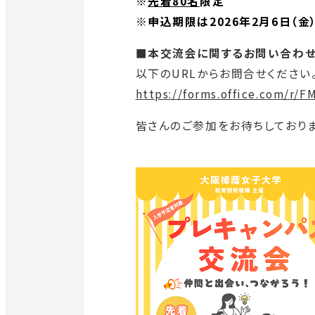
部
※
先着
80名
限定
サ
※申込期限は
2026年2月6日（金
イ
■本交流会に関するお問い合わ
ト
以下のURLからお問合せください
を
外
https://forms.office.com/r/
別
部
ウ
皆さんのご参加をお待ちしておりま
サ
イ
イ
ン
ト
ド
を
ウ
別
で
ウ
開
イ
き
ン
ま
ド
す