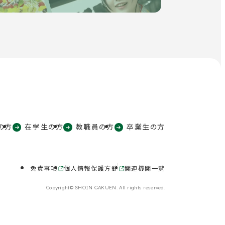
の方
在学生の方
教職員の方
卒業生の方
免責事項
個人情報保護方針
関連機関一覧
外
外
部
部
Copyright© SHOIN GAKUEN. All rights reserved.
サ
サ
イ
イ
ト
ト
を
を