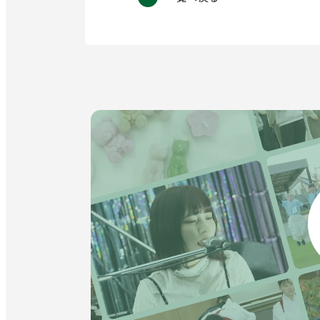
イ
ン
ド
ウ
で
開
き
ま
す