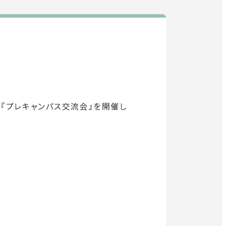
教育・研究
SDGs
外
部
社会連携
サ
イ
『プレキャンパス交流会』を開催し
ニュース
ト
を
イベント
別
ウ
関連機関一覧
イ
ン
ド
外
部
ウ
交通アクセス
お問い合わせ
ENGLISH
サ
で