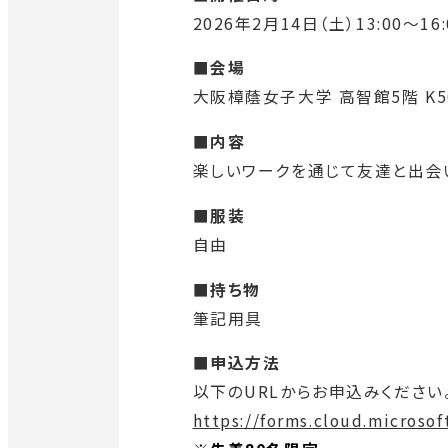
2026年2月14日（土）13:00～16:
■会場
大阪樟蔭女子大学 高智館5階 K5
■内容
楽しいワークを通じて友達と出会
■服装
自由
■持ち物
筆記用具
■申込方法
以下のURLからお申込みください
外
https://forms.cloud.microso