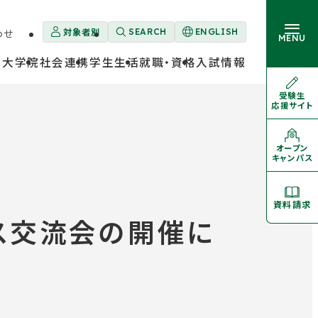
対象者別
わせ
SEARCH
ENGLISH
外
MENU
部
・大学院
社会連携
学生生活
就職・資格
入試情報
サ
イ
ト
受験生
外
を
応援サイト
部
大学概要
別
サ
卒業生の方
ウ
イ
ト
イ
を
オープン
学部・大学院
外
ン
別
キャンパス
部
ド
ウ
サ
イ
ウ
イ
ン
ト
学生生活
で
ド
を
資料請求
開
ウ
別
き
で
パス交流会の開催に
ウ
開
イ
ま
就職・資格
き
ン
す
ま
ド
す
ウ
で
入試情報
開
き
ま
す
対象者別メニュー