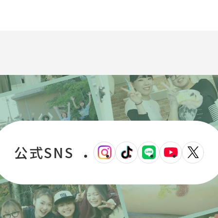
公式SNS
外
外
外
外
外
部
部
部
部
部
サ
サ
サ
サ
サ
イ
イ
イ
イ
イ
ト
ト
ト
ト
ト