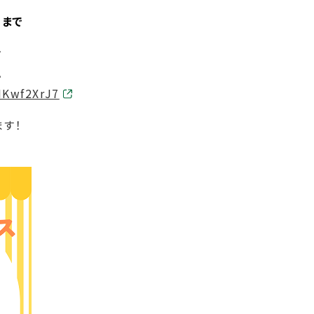
）
まで
せ
。
FMKwf2XrJ7
す！