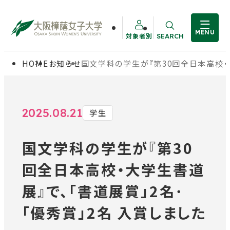
MENU
対象者別
SEARCH
サイト内検索
HOME
お知らせ
国文学科の学生が『第30回全日本高校・大
大学概要
受験生の方
学部・大学院
在学生の方
2025.08.21
学生
国文学科の学生が『第30
教職員の方
学生生活
回全日本高校・大学生書道
卒業生の方
就職・資格
展』で、「書道展賞」2名･
「優秀賞」2名 入賞しました
入試情報