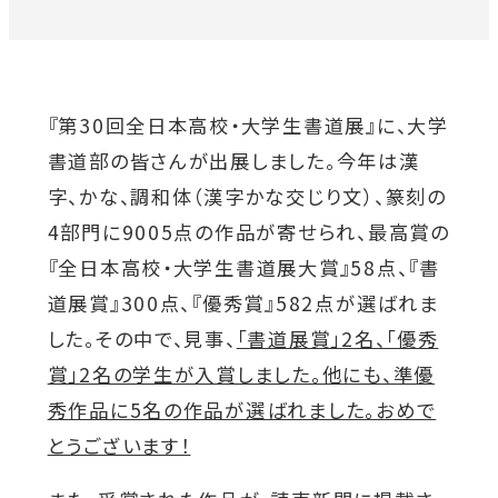
対象者別メニュー
『第30回全日本高校・大学生書道展』に、大学
教育・研究
書道部の皆さんが出展しました。今年は漢
字、かな、調和体（漢字かな交じり文）、篆刻の
SDGs
外
4部門に9005点の作品が寄せられ、最高賞の
『全日本高校・大学生書道展大賞』58点、『書
部
社会連携
道展賞』300点、『優秀賞』582点が選ばれま
サ
した。その中で、見事、
「書道展賞」2名、「優秀
イ
ニュース
賞」2名の学生が入賞しました。他にも、準優
ト
秀作品に5名の作品が選ばれました。おめで
を
とうございます！
イベント
別