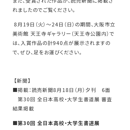
ウ
また、受賞された作品が、読売新聞に掲載さ
関連機関一覧
イ
れましたのでご覧ください。
ン
8月19日（火）～24日（日）の期間、大阪市立
ド
外
美術館 天王寺ギャラリー（天王寺公園内）で
部
交通アクセス
お問い合わせ
ENGLISH
ウ
サ
は、入賞作品の計940点が展示されますの
イ
で
で、ぜひ、足をお運びください。
ト
開
を
公式SNS
別
き
ウ
ま
イ
【新聞】
ン
す
外
外
外
外
外
■掲載：読売新聞8月18日（月）夕刊 6面
ド
ウ
部
部
部
部
部
第30回 全日本高校・大学生書道展 審査
で
サ
サ
サ
サ
サ
結果掲載
開
き
イ
イ
イ
イ
イ
ま
■第30回 全日本高校・大学生書道展
ト
ト
ト
ト
ト
す