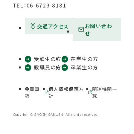
TEL：
06-6723-8181
で
で
で
で
で
開
開
開
開
開
お問い合わ
交通アクセス
き
き
き
き
き
せ
ま
ま
ま
ま
ま
す
す
す
す
す
受験生の方
在学生の方
教職員の方
卒業生の方
免責事
個人情報保護方
関連機関一
外
外
項
針
覧
部
部
サ
サ
イ
イ
Copyright© SHOIN GAKUEN. All rights reserved.
ト
ト
を
を