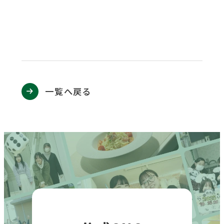
サ
を
イ
別
ト
ウ
を
イ
別
ン
ウ
一覧へ戻る
ド
イ
ウ
ン
で
ド
開
ウ
き
で
ま
開
す
き
ま