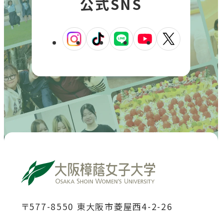
公式SNS
す
外
外
外
外
外
部
部
部
部
部
サ
サ
サ
サ
サ
イ
イ
イ
イ
イ
ト
ト
ト
ト
ト
を
を
を
を
を
別
別
別
別
別
ウ
ウ
ウ
ウ
ウ
イ
イ
イ
イ
イ
ン
ン
ン
ン
ン
ド
ド
ド
ド
ド
〒577-8550 東大阪市菱屋西4-2-26
ウ
ウ
ウ
ウ
ウ