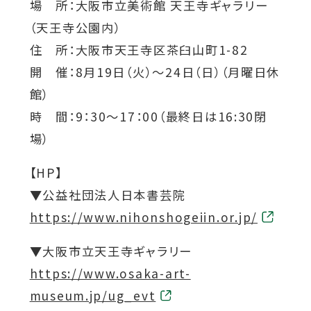
場 所：大阪市立美術館 天王寺ギャラリー
を
を
を
を
を
（天王寺公園内）
別
別
別
別
別
住 所：大阪市天王寺区茶臼山町1-82
ウ
ウ
ウ
ウ
ウ
開 催：8月19日（火）～24日（日）（月曜日休
イ
イ
イ
イ
イ
館）
ン
ン
ン
ン
ン
時 間：9：30～17：00（最終日は16:30閉
ド
ド
ド
ド
ド
場）
ウ
ウ
ウ
ウ
ウ
で
で
で
で
で
【HP】
開
開
開
開
開
▼公益社団法人日本書芸院
き
き
き
き
き
外
https://www.nihonshogeiin.or.jp/
ま
ま
ま
ま
ま
部
▼大阪市立天王寺ギャラリー
す
す
す
す
す
サ
外
https://www.osaka-art-
イ
部
museum.jp/ug_evt
ト