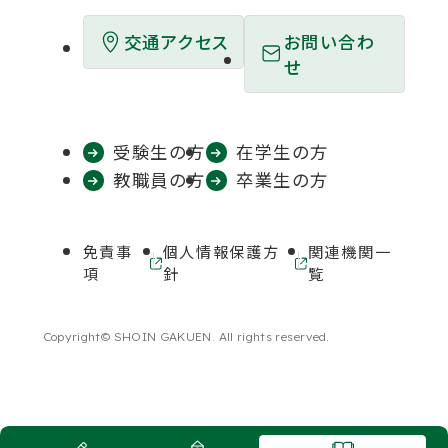
開
開
開
開
開
お問い合わ
交通アクセス
き
き
き
き
き
せ
ま
ま
ま
ま
ま
す
す
す
す
す
受験生の方
在学生の方
教職員の方
卒業生の方
免責事
個人情報保護方
関連機関一
外
外
項
針
覧
部
部
サ
サ
イ
イ
Copyright© SHOIN GAKUEN. All rights reserved.
ト
ト
を
を
別
別
ウ
ウ