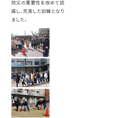
防災の重要性を改めて認
を
を
を
を
を
識し、充実した訓練となり
別
別
別
別
別
ました。
ウ
ウ
ウ
ウ
ウ
イ
イ
イ
イ
イ
ン
ン
ン
ン
ン
ド
ド
ド
ド
ド
ウ
ウ
ウ
ウ
ウ
で
で
で
で
で
開
開
開
開
開
き
き
き
き
き
ま
ま
ま
ま
ま
す
す
す
す
す