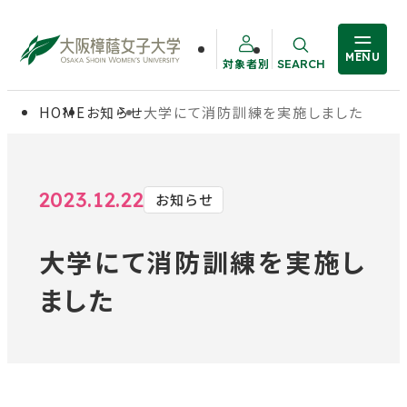
MENU
対象者別
SEARCH
サイト内検索
HOME
お知らせ
大学にて消防訓練を実施しました
大学概要
受験生の方
学部・大学院
在学生の方
2023.12.22
お知らせ
大学にて消防訓練を実施し
教職員の方
学生生活
ました
卒業生の方
就職・資格
入試情報