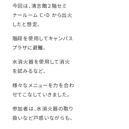
ウ
今回は、清志館２階セミ
関連機関一覧
イ
ナールーム C・D から出火
ン
したと想定、
ド
外
部
交通アクセス
お問い合わせ
ENGLISH
階段を使用してキャンパス
ウ
サ
イ
プラザに避難、
で
ト
開
を
水消火器を使用して消火
公式SNS
別
き
を試みるなど、
ウ
ま
イ
ン
様々なメニューを力を合わ
す
外
外
外
外
外
ド
せてこなしていきました。
ウ
部
部
部
部
部
で
サ
サ
サ
サ
サ
開
参加者は、水消火器の取り
き
イ
イ
イ
イ
イ
扱いなど戸惑いながらも、
ま
ト
ト
ト
ト
ト
す