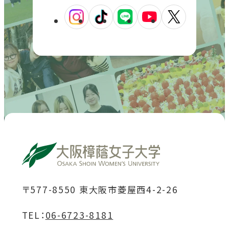
外
外
外
外
外
部
部
部
部
部
サ
サ
サ
サ
サ
イ
イ
イ
イ
イ
ト
ト
ト
ト
ト
を
を
を
を
を
別
別
別
別
別
ウ
ウ
ウ
ウ
ウ
イ
イ
イ
イ
イ
ン
ン
ン
ン
ン
ド
ド
ド
ド
ド
〒577-8550 東大阪市菱屋西4-2-26
ウ
ウ
ウ
ウ
ウ
TEL：
06-6723-8181
で
で
で
で
で