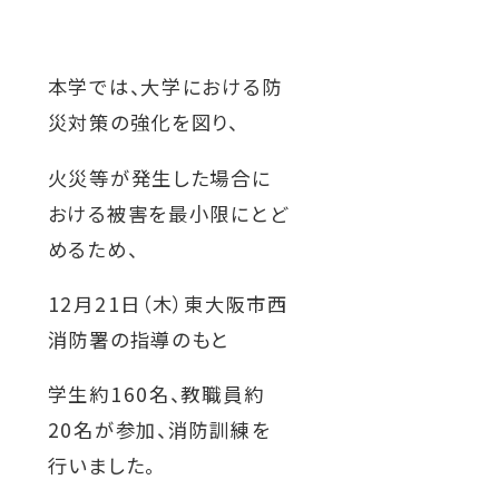
対象者別メニュー
本学では、大学における防
災対策の強化を図り、
教育・研究
火災等が発生した場合に
SDGs
おける被害を最小限にとど
外
めるため、
部
社会連携
12月21日（木）東大阪市西
サ
消防署の指導のもと
イ
ニュース
ト
学生約160名、教職員約
を
20名が参加、消防訓練を
イベント
別
行いました。