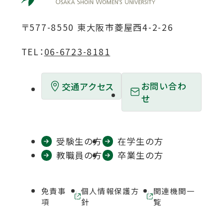
ン
ン
ン
ン
ン
ド
ド
ド
ド
ド
〒577-8550 東大阪市菱屋西4-2-26
ウ
ウ
ウ
ウ
ウ
TEL：
06-6723-8181
で
で
で
で
で
開
開
開
開
開
お問い合わ
交通アクセス
き
き
き
き
き
せ
ま
ま
ま
ま
ま
す
す
す
す
す
受験生の方
在学生の方
教職員の方
卒業生の方
免責事
個人情報保護方
関連機関一
外
外
項
針
覧
部
部