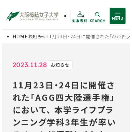
MENU
対象者別
SEARCH
サイト内検索
HOME
お知らせ
11月23日・24日に開催された「AGG
大学概要
受験生の方
学部・大学院
在学生の方
2023.11.28
お知らせ
11月23日・24日に開催さ
教職員の方
学生生活
れた「AGG四大陸選手権」
卒業生の方
就職・資格
において、 本学ライフプラ
ンニング学科3年生が率い
入試情報