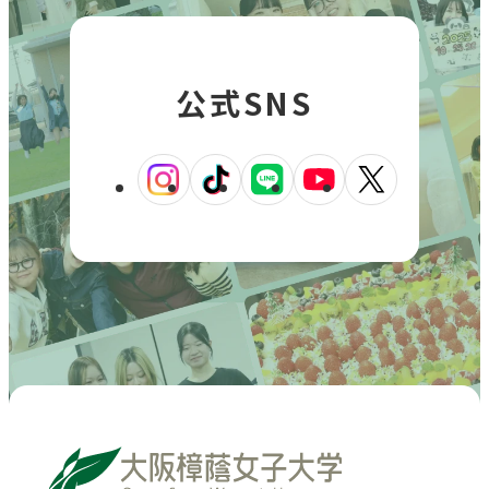
を
を
を
を
を
開
別
別
別
別
別
き
ウ
ウ
ウ
ウ
ウ
ま
公式SNS
イ
イ
イ
イ
イ
す
ン
ン
ン
ン
ン
ド
ド
ド
ド
ド
外
外
外
外
外
ウ
ウ
ウ
ウ
ウ
部
部
部
部
部
で
で
で
で
で
サ
サ
サ
サ
サ
開
開
開
開
開
イ
イ
イ
イ
イ
き
き
き
き
き
ト
ト
ト
ト
ト
ま
ま
ま
ま
ま
を
を
を
を
を
す
す
す
す
す
別
別
別
別
別
ウ
ウ
ウ
ウ
ウ
イ
イ
イ
イ
イ