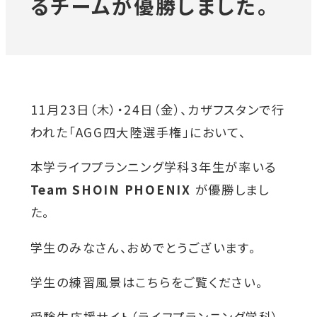
るチームが優勝しました。
対象者別メニュー
教育・研究
11月23日（木）・24日（金）、カザフスタンで行
われた「AGG四大陸選手権」において、
SDGs
外
本学ライフプランニング学科3年生が率いる
部
社会連携
Team SHOIN PHOENIX
が優勝しまし
サ
た。
イ
ニュース
ト
学生のみなさん、おめでとうございます。
を
学生の練習風景はこちらをご覧ください。
イベント
別
受験生応援サイト（ライフプランニング学科）