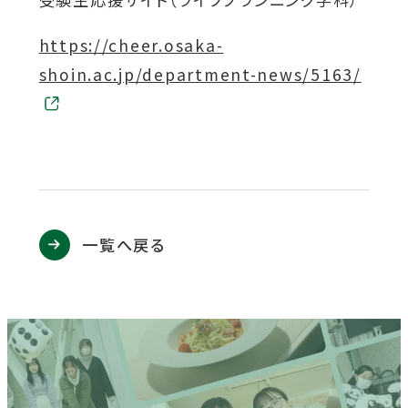
ウ
関連機関一覧
イ
外
https://cheer.osaka-
ン
部
shoin.ac.jp/department-news/5163/
ド
外
サ
部
交通アクセス
お問い合わせ
ENGLISH
ウ
サ
イ
イ
で
ト
ト
開
を
を
公式SNS
別
き
別
ウ
一覧へ戻る
ま
イ
ウ
ン
す
外
外
外
外
外
イ
ド
ウ
部
部
部
部
部
ン
で
サ
サ
サ
サ
サ
ド
開
き
イ
イ
イ
イ
イ
ウ
ま
ト
ト
ト
ト
ト
で
す