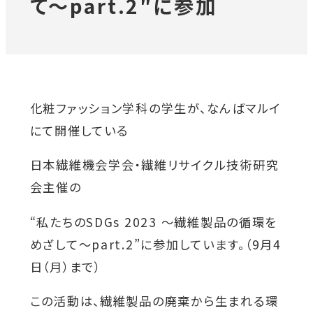
て〜part.2″に参加
対象者別メニュー
教育・研究
化粧ファッション学科の学生が、なんばマルイ
にて開催している
SDGs
外
日本繊維機会学会・繊維リサイクル技術研究
部
社会連携
会主催の
サ
イ
“私たちのSDGs 2023 ～繊維製品の循環を
ニュース
ト
めざして〜part.2”に参加しています。（9月4
を
日（月）まで）
イベント
別
この活動は、繊維製品の廃棄から生まれる環