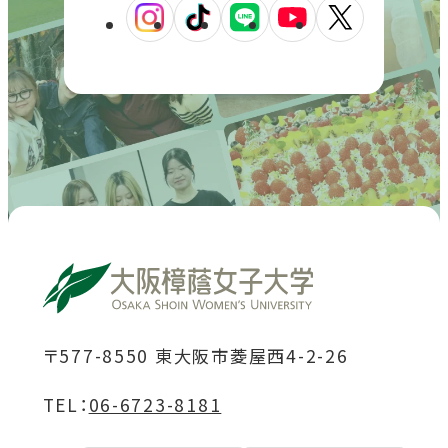
外
外
外
外
外
部
部
部
部
部
サ
サ
サ
サ
サ
イ
イ
イ
イ
イ
ト
ト
ト
ト
ト
を
を
を
を
を
別
別
別
別
別
ウ
ウ
ウ
ウ
ウ
イ
イ
イ
イ
イ
ン
ン
ン
ン
ン
ド
ド
ド
ド
ド
〒577-8550 東大阪市菱屋西4-2-26
ウ
ウ
ウ
ウ
ウ
TEL：
06-6723-8181
で
で
で
で
で