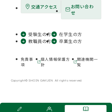
開
開
開
開
開
お問い合わ
交通アクセス
き
き
き
き
き
せ
ま
ま
ま
ま
ま
す
す
す
す
す
受験生の方
在学生の方
教職員の方
卒業生の方
免責事
個人情報保護方
関連機関一
外
外
項
針
覧
部
部
サ
サ
イ
イ
Copyright© SHOIN GAKUEN. All rights reserved.
ト
ト
を
を
別
別
ウ
ウ
イ
イ