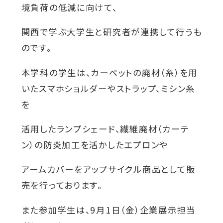
ウ
境負荷の低減に向けて、
関連機関一覧
イ
関西で学ぶ大学生と研究者が連携して行うも
ン
のです。
ド
外
部
交通アクセス
お問い合わせ
ENGLISH
ウ
サ
本学科の学生は、カーペットの廃材（糸）を用
イ
で
いたスマホショルダーやストラップ、ミシン糸
ト
開
を
を
公式SNS
別
き
ウ
活用したランプシェード、繊維廃材（カーテ
ま
イ
ン
ン）の防炎加工を活かしたエプロンや
す
外
外
外
外
外
ド
ウ
部
部
部
部
部
アームカバーをアップサイクル商品として販
で
サ
サ
サ
サ
サ
売を行っております。
開
き
イ
イ
イ
イ
イ
ま
また参加学生は、9月1日（金）企業展示担当
ト
ト
ト
ト
ト
す