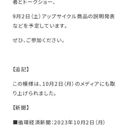
者とトークショー、
を
を
を
を
を
別
別
別
別
別
9月2日（土）アップサイクル商品の説明発表
ウ
ウ
ウ
ウ
ウ
などを予定しています。
イ
イ
イ
イ
イ
ぜひ、ご参加ください。
ン
ン
ン
ン
ン
ド
ド
ド
ド
ド
ウ
ウ
ウ
ウ
ウ
【追記】
で
で
で
で
で
開
開
開
開
開
この模様は、10月2日（月）のメディアにも取
き
き
き
き
き
り上げられました。
ま
ま
ま
ま
ま
【新聞】
す
す
す
す
す
■循環経済新聞：2023年10月2日（月）