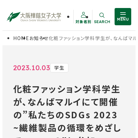
MENU
対象者別
SEARCH
サイト内検索
HOME
お知らせ
化粧ファッション学科学生が、なんばマルイに
大学概要
受験生の方
学部・大学院
在学生の方
2023.10.03
学生
化粧ファッション学科学生
教職員の方
学生生活
が、なんばマルイにて開催
卒業生の方
就職・資格
の”私たちのSDGs 2023
~繊維製品の循環をめざし
入試情報