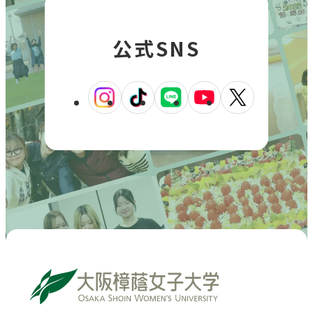
公式SNS
外
外
外
外
外
部
部
部
部
部
サ
サ
サ
サ
サ
イ
イ
イ
イ
イ
ト
ト
ト
ト
ト
を
を
を
を
を
別
別
別
別
別
ウ
ウ
ウ
ウ
ウ
イ
イ
イ
イ
イ
ン
ン
ン
ン
ン