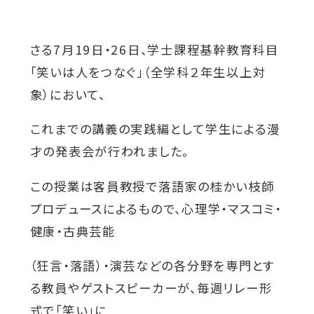
対象者別メニュー
さる7月19日・26日、学士課程基幹教育科目
「笑いは人をつなぐ」（全学科２年生以上対
教育・研究
象）において、
これまでの講義の実践編として学生による漫
SDGs
外
才の発表会が行われました。
部
社会連携
この授業は客員教授で落語家の桂かい枝師
サ
プロデュースによるもので、心理学・マスコミ・
イ
健康・古典芸能
ニュース
ト
を
（狂言・落語）・演芸などの各分野を専門とす
イベント
る教員やゲストスピーカーが、毎週リレー形
別
式で「笑い」に