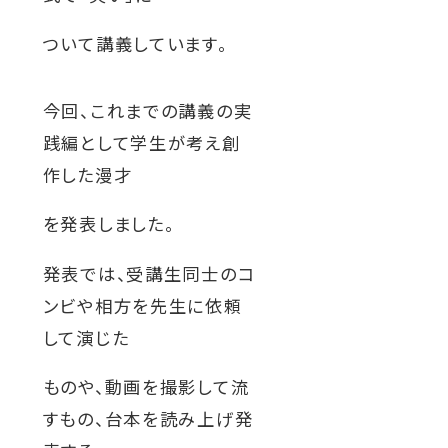
ウ
関連機関一覧
イ
ついて講義しています。
ン
ド
外
今回、これまでの講義の実
部
交通アクセス
お問い合わせ
ENGLISH
ウ
践編として学生が考え創
サ
イ
で
作した漫才
ト
開
を
公式SNS
を発表しました。
別
き
ウ
ま
イ
発表では、受講生同士のコ
ン
す
外
外
外
外
外
ンビや相方を先生に依頼
ド
ウ
部
部
部
部
部
して演じた
で
サ
サ
サ
サ
サ
開
ものや、動画を撮影して流
き
イ
イ
イ
イ
イ
ま
すもの、台本を読み上げ発
ト
ト
ト
ト
ト
す