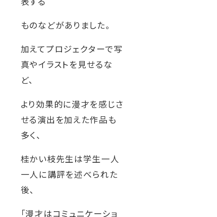
表する
を
を
を
を
を
別
別
別
別
別
ものなどがありました。
ウ
ウ
ウ
ウ
ウ
加えてプロジェクターで写
イ
イ
イ
イ
イ
真やイラストを見せるな
ン
ン
ン
ン
ン
ど、
ド
ド
ド
ド
ド
ウ
ウ
ウ
ウ
ウ
より効果的に漫才を感じさ
で
で
で
で
で
せる演出を加えた作品も
開
開
開
開
開
多く、
き
き
き
き
き
桂かい枝先生は学生一人
ま
ま
ま
ま
ま
一人に講評を述べられた
す
す
す
す
す
後、
「漫才はコミュニケーショ