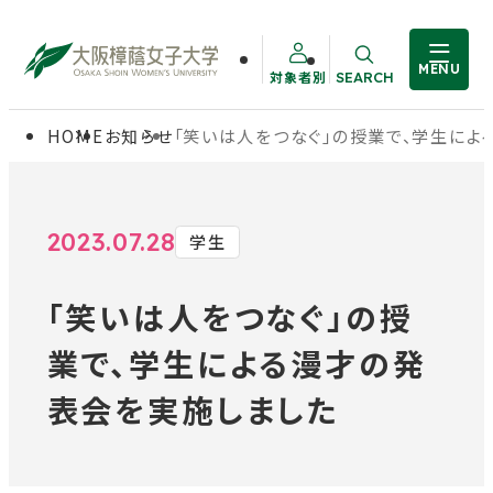
MENU
対象者別
SEARCH
サイト内検索
HOME
お知らせ
「笑いは人をつなぐ」の授業で、学生に
大学概要
受験生の方
学部・大学院
在学生の方
2023.07.28
学生
「笑いは人をつなぐ」の授
教職員の方
学生生活
業で、学生による漫才の発
卒業生の方
就職・資格
表会を実施しました
入試情報