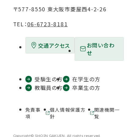
ド
ド
ド
ド
ド
〒577-8550 東大阪市菱屋西4-2-26
ウ
ウ
ウ
ウ
ウ
TEL：
06-6723-8181
で
で
で
で
で
開
開
開
開
開
お問い合わ
交通アクセス
き
き
き
き
き
せ
ま
ま
ま
ま
ま
す
す
す
す
す
受験生の方
在学生の方
教職員の方
卒業生の方
免責事
個人情報保護方
関連機関一
外
外
項
針
覧
部
部
サ
サ
イ
イ
Copyright© SHOIN GAKUEN. All rights reserved.