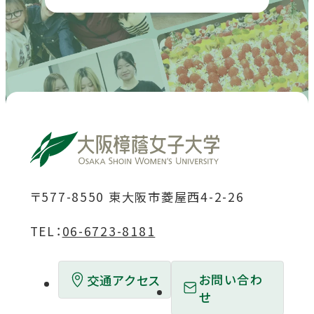
サ
サ
サ
サ
サ
イ
イ
イ
イ
イ
ト
ト
ト
ト
ト
を
を
を
を
を
別
別
別
別
別
ウ
ウ
ウ
ウ
ウ
イ
イ
イ
イ
イ
ン
ン
ン
ン
ン
ド
ド
ド
ド
ド
〒577-8550 東大阪市菱屋西4-2-26
ウ
ウ
ウ
ウ
ウ
TEL：
06-6723-8181
で
で
で
で
で
開
開
開
開
開
お問い合わ
交通アクセス
き
き
き
き
き
せ
ま
ま
ま
ま
ま