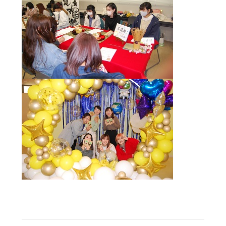
を
を
を
を
を
別
別
別
別
別
ウ
ウ
ウ
ウ
ウ
イ
イ
イ
イ
イ
ン
ン
ン
ン
ン
ド
ド
ド
ド
ド
ウ
ウ
ウ
ウ
ウ
で
で
で
で
で
開
開
開
開
開
き
き
き
き
き
ま
ま
ま
ま
ま
す
す
す
す
す