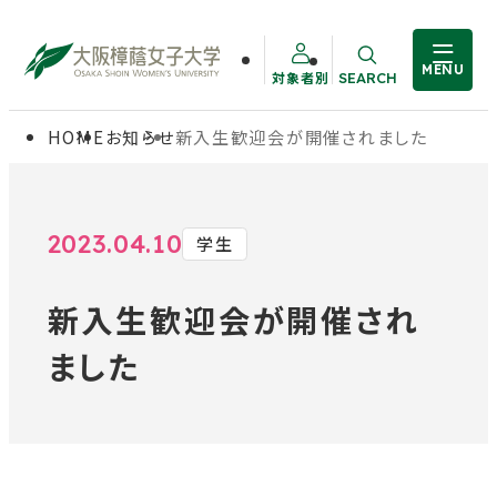
MENU
対象者別
SEARCH
サイト内検索
HOME
お知らせ
新入生歓迎会が開催されました
大学概要
受験生の方
学部・大学院
在学生の方
2023.04.10
学生
新入生歓迎会が開催され
教職員の方
学生生活
ました
卒業生の方
就職・資格
入試情報