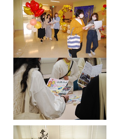
ウ
関連機関一覧
イ
ン
ド
外
部
交通アクセス
お問い合わせ
ENGLISH
ウ
サ
イ
で
ト
開
を
公式SNS
別
き
ウ
ま
イ
ン
す
外
外
外
外
外
ド
ウ
部
部
部
部
部
で
サ
サ
サ
サ
サ
開
き
イ
イ
イ
イ
イ
ま
ト
ト
ト
ト
ト
す