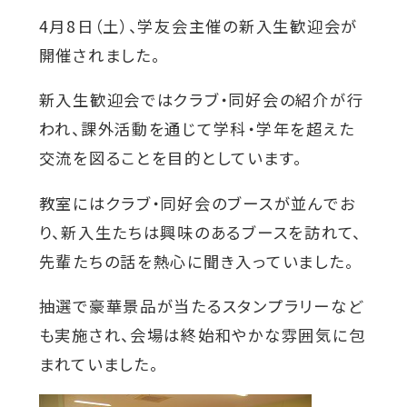
4月8日（土）、学友会主催の新入生歓迎会が
対象者別メニュー
開催されました。
新入生歓迎会ではクラブ・同好会の紹介が行
教育・研究
われ、課外活動を通じて学科・学年を超えた
交流を図ることを目的としています。
SDGs
外
教室にはクラブ・同好会のブースが並んでお
部
り、新入生たちは興味のあるブースを訪れて、
社会連携
サ
先輩たちの話を熱心に聞き入っていました。
イ
ニュース
抽選で豪華景品が当たるスタンプラリーなど
ト
も実施され、会場は終始和やかな雰囲気に包
を
まれていました。
イベント
別