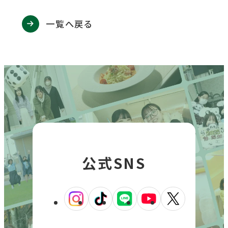
一覧へ戻る
公式SNS
外
外
外
外
外
部
部
部
部
部