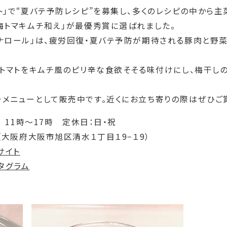
ト」で“夏バテ予防レシピ”を募集し、多くのレシピの中から主
梅トマキムチ和え」が最優秀賞に選ばれました。
ミナロール」は、疲労回復・夏バテ予防が期待される豚肉と野
ュトマトをキムチ風のピリ辛な食欲そそる味付けにし、梅干し
チメニューとして販売中です。近くにお立ち寄りの際はぜひご
） 11時～17時 定休日：日・祝
（大阪府大阪市旭区清水１丁目１9−１9）
サイト
タグラム