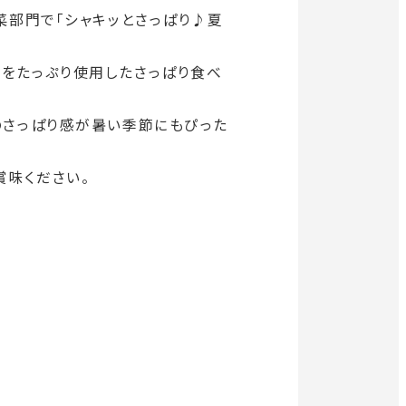
イ
ト
菜部門で「シャキッとさっぱり♪夏
開
を
公式SNS
き
別
ウ
ま
菜をたっぷり使用したさっぱり食べ
イ
す
ン
外
外
外
外
外
ド
のさっぱり感が暑い季節にもぴった
ウ
部
部
部
部
部
で
開
サ
サ
サ
サ
サ
き
賞味ください。
イ
イ
イ
イ
イ
ま
す
ト
ト
ト
ト
ト
を
を
を
を
を
別
別
別
別
別
ウ
ウ
ウ
ウ
ウ
イ
イ
イ
イ
イ
ン
ン
ン
ン
ン
ド
ド
ド
ド
ド
ウ
ウ
ウ
ウ
ウ