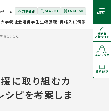
対象者別
わせ
SEARCH
ENGLISH
外
MENU
部
・大学院
社会連携
学生生活
就職・資格
入試情報
サ
イ
ト
受験生
外
を
考案しました
応援サイト
部
大学概要
別
サ
卒業生の方
ウ
イ
ト
イ
を
オープン
学部・大学院
外
ン
別
キャンパス
部
ド
ウ
サ
イ
ウ
イ
ン
ト
学生生活
で
ド
を
資料請求
開
ウ
別
き
で
支援に取り組むカ
ウ
開
イ
ま
就職・資格
き
ン
す
ま
ド
す
レシピを考案しま
ウ
で
入試情報
開
き
ま
す
対象者別メニュー