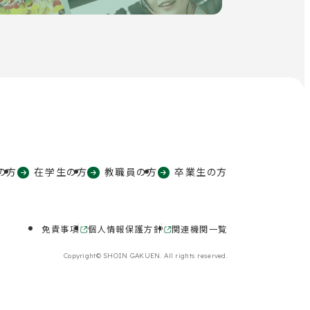
の方
在学生の方
教職員の方
卒業生の方
免責事項
個人情報保護方針
関連機関一覧
外
外
部
部
Copyright© SHOIN GAKUEN. All rights reserved.
サ
サ
イ
イ
ト
ト
を
を
別
別