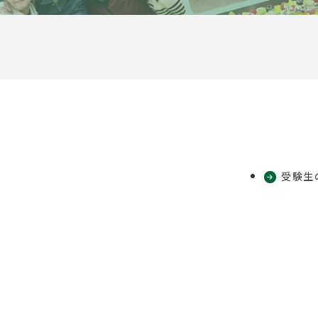
を
を
を
を
を
別
別
別
別
別
ウ
ウ
ウ
ウ
ウ
イ
イ
イ
イ
イ
ン
ン
ン
ン
ン
ド
ド
ド
ド
ド
ウ
ウ
ウ
ウ
ウ
で
で
で
で
で
受験生
開
開
開
開
開
き
き
き
き
き
ま
ま
ま
ま
ま
す
す
す
す
す