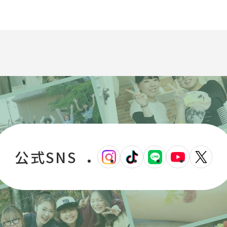
公式SNS
外
外
外
外
外
部
部
部
部
部
サ
サ
サ
サ
サ
イ
イ
イ
イ
イ
ト
ト
ト
ト
ト