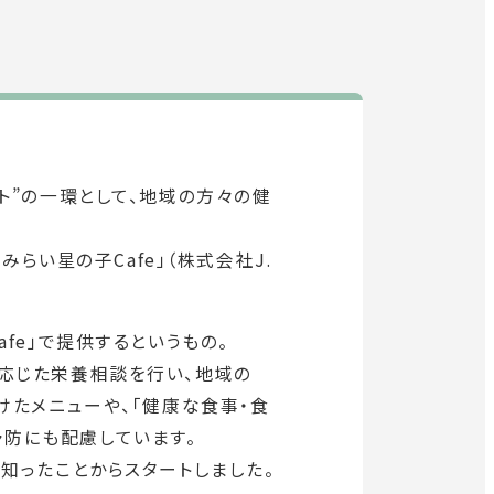
教育・研究
SDGs
外
部
社会連携
サ
ト”の一環として、地域の方々の健
イ
ニュース
ト
らい星の子Cafe」（株式会社J.
を
イベント
別
fe」で提供するというもの。
ウ
関連機関一覧
イ
応じた栄養相談を行い、地域の
ン
けたメニューや、「健康な食事・食
ド
予防にも配慮しています。
外
部
ウ
交通アクセス
お問い合わせ
ENGLISH
知ったことからスタートしました。
サ
で