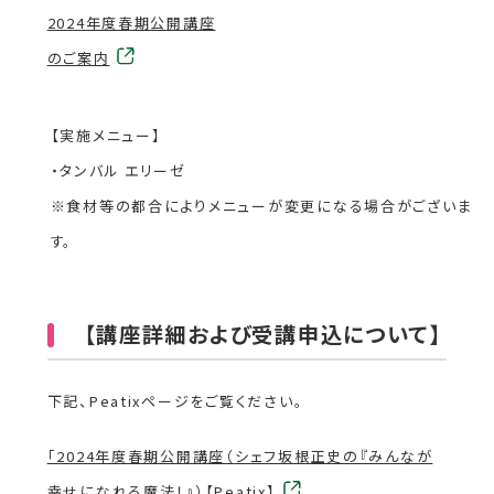
外
2024年度春期公開講座
部
のご案内
サ
イ
ト
【実施メニュー】
を
・タンバル エリーゼ
別
ウ
※食材等の都合によりメニューが変更になる場合がございま
イ
す。
ン
ド
ウ
【講座詳細および受講申込について】
で
開
き
下記、Peatixページをご覧ください。
ま
す
外
「2024年度春期公開講座（
シェフ坂根正史の『みんなが
部
幸せになれる魔法！』
）
【Peatix】