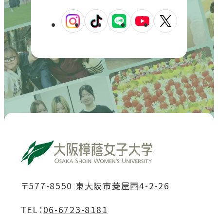
外
外
外
外
外
部
部
部
部
部
サ
サ
サ
サ
サ
イ
イ
イ
イ
イ
ト
ト
ト
ト
ト
を
を
を
を
を
別
別
別
別
別
ウ
ウ
ウ
ウ
ウ
イ
イ
イ
イ
イ
ン
ン
ン
ン
ン
ド
ド
ド
ド
ド
〒577-8550 東大阪市菱屋西4-2-26
ウ
ウ
ウ
ウ
ウ
TEL：
06-6723-8181
で
で
で
で
で