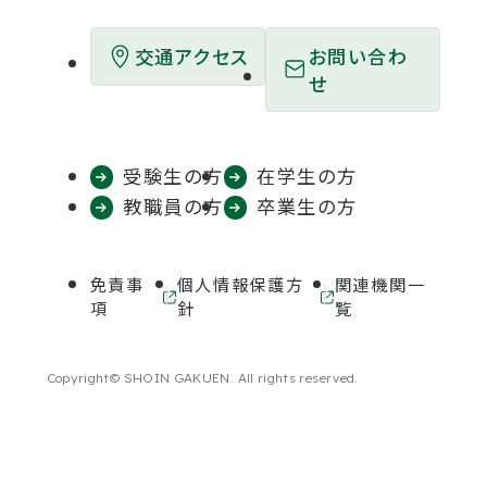
開
開
開
開
開
お問い合わ
交通アクセス
き
き
き
き
き
せ
ま
ま
ま
ま
ま
す
す
す
す
す
受験生の方
在学生の方
教職員の方
卒業生の方
免責事
個人情報保護方
関連機関一
外
外
項
針
覧
部
部
サ
サ
イ
イ
Copyright© SHOIN GAKUEN. All rights reserved.
ト
ト
を
を
別
別
ウ
ウ