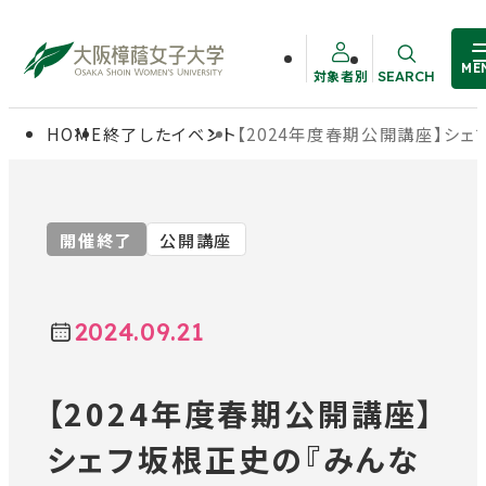
ME
対象者別
SEARCH
サイト内検索
HOME
終了したイベント
【2024年度春期公開講座】シ
大学概要
受験生の方
学部・大学院
在学生の方
開催終了
公開講座
教職員の方
学生生活
2024.09.21
卒業生の方
就職・資格
【2024年度春期公開講座】
シェフ坂根正史の『みんな
入試情報