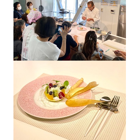
ウ
関連機関一覧
イ
ン
ド
外
部
交通アクセス
お問い合わせ
ENGLISH
ウ
サ
イ
で
ト
開
を
公式SNS
別
き
ウ
ま
イ
ン
す
外
外
外
外
外
ド
ウ
部
部
部
部
部
で
サ
サ
サ
サ
サ
開
き
イ
イ
イ
イ
イ
ま
ト
ト
ト
ト
ト
す