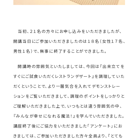
を
を
を
を
を
別
別
別
別
別
ウ
ウ
ウ
ウ
ウ
当初、２１名の方々にお申し込みをいただきましたが、
イ
イ
イ
イ
イ
開講当日にご参加いただきましたのは１８名（女性１７名、
ン
ン
ン
ン
ン
男性１名）で、無事に終了することができました。
ド
ド
ド
ド
ド
ウ
ウ
ウ
ウ
ウ
開講時の雰囲気といたしましては、今回は『出来立てを
で
で
で
で
で
すぐにご試食いただくレストランデザート』を調理していた
開
開
開
開
開
だくということで、より一層気合を入れてデモンストレー
き
き
き
き
き
ションをご覧いただきまして、調理のポイントをしっかりと
ま
ま
ま
ま
ま
ご理解いただきました上で、いつもとは違う雰囲気の中、
す
す
す
す
す
『みんなが幸せになれる魔法！』を学んでいただきました。
講座終了後にご協力をいただきました「アンケート」にお
きましては、ご参加いただきました方々全員より、『とても