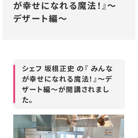
が幸せになれる魔法！』～
対象者別メニュー
デザート編～
教育・研究
SDGs
外
シェフ 坂根正史 の『 みんな
部
が幸せになれる魔法！』～デ
社会連携
サ
ザート編～
が開講されまし
イ
た。
ニュース
ト
を
イベント
別