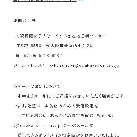
サ
イ
ト
お問合せ先
を
別
大阪樟蔭女子大学 くすのき地域協創センター
ウ
〒577-8550 東大阪市菱屋西4-2-26
イ
ン
電 話：06-6723-8237
ド
メールアドレス：
k-kusunoki@osaka-shoin.ac.jp
ウ
で
開
※メールの設定について
き
本学よりメールにてご連絡をさせていただく場合がござ
ま
す
います。迷惑メール防止のための受信設定を
している場合は、あらかじめ設定を解除、あるいは
【@osaka-shoin.ac.jp】からのメールが
受信できるようドメイン指定設定をお願いいたします。