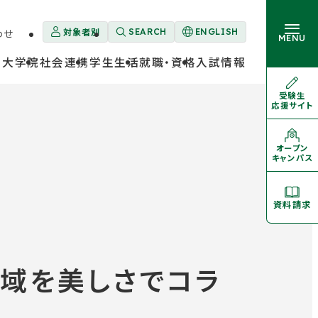
対象者別
わせ
SEARCH
ENGLISH
外
MENU
部
・大学院
社会連携
学生生活
就職・資格
入試情報
サ
イ
ト
受験生
外
を
応援サイト
部
大学概要
別
サ
卒業生の方
ウ
イ
ト
イ
を
オープン
学部・大学院
外
ン
別
キャンパス
部
ド
ウ
サ
イ
ウ
イ
ン
ト
学生生活
で
ド
を
資料請求
開
ウ
別
き
で
ウ
開
イ
ま
就職・資格
き
ン
す
ま
ド
す
ウ
領域を美しさでコラ
で
入試情報
開
き
ま
す
対象者別メニュー