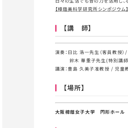
日々の生活でも音の力を活用し、
外
【樟蔭美科学研究所シンポジウム
部
サ
【講 師】
イ
ト
を
演奏：日比 浩一先生（客員教授）/
別
鈴木 華重子先生(特別講師) 
ウ
講演：豊島 久美子准教授 / 児
イ
ン
【場所】
ド
ウ
で
大阪樟蔭女子大学 円形ホール
開
き