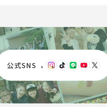
公式SNS
外
外
外
外
外
部
部
部
部
部
サ
サ
サ
サ
サ
イ
イ
イ
イ
イ
ト
ト
ト
ト
ト
を
を
を
を
を