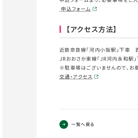
外
申込フォーム
部
サ
【アクセス方法】
イ
ト
近鉄奈良線「河内小阪駅」下車 西
を
JRおおさか東線「JR河内永和駅
別
※駐車場はございませんので、お
ウ
外
交通・アクセス
イ
部
ン
サ
ド
イ
ウ
ト
で
を
一覧へ戻る
開
別
き