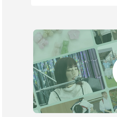
ウ
ま
イ
す
ン
ド
ウ
で
開
き
ま
す