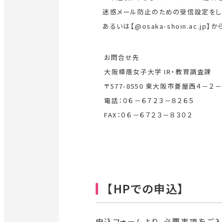
迷惑メール防止のための受信設定をし
あるいは【@osaka-shoin.ac.
お問合せ先
大阪樟蔭女子大学 IR・教育調査課
〒577-8550 東大阪市菱屋西４－２－
電話：０６－６７２３－８２６５
FAX：０６－６７２３－
８３０２
【HPでの申込】
申込フォームより、必要事項をご入