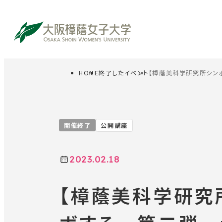
HOME
終了したイベント
【樟蔭美科学研究所シン
サイト内検索
受験生の方
在
開催終了
公開講座
2023.02.18
【樟蔭美科学研究