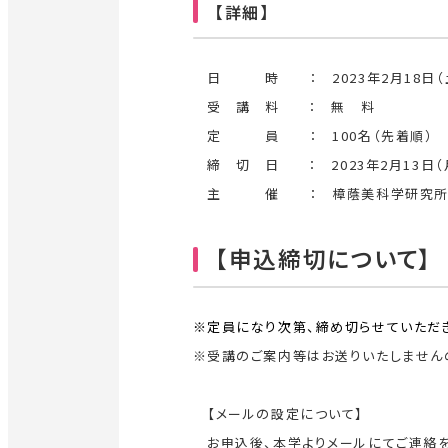
【詳細】
ま
す
日 時 ： 2023年2
月18
日（
受 講 料 ： 無 料
定 員 ： 100名（先着順）
締 切 日 ：
2023年2月13日（
主 催 ： 樟蔭美科学研究
【申込締切について】
※定員になり次第、締め切らせていただき
※受講のご案内等はお送りいたしません
【メールの設定について】
お申込後、本学よりメールにてご連絡を