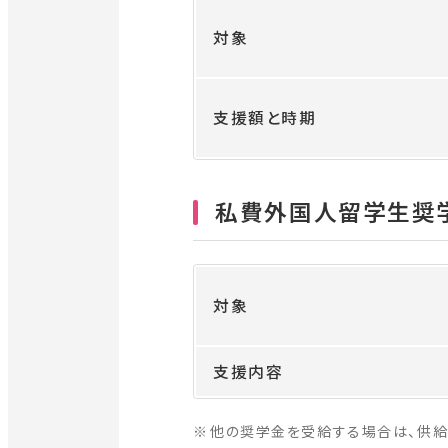
ン
対象
ド
ウ
で
支援額と時期
開
き
ま
私費外国人留学生奨
す
対象
支援内容
他の奨学金を受給する場合は、供給