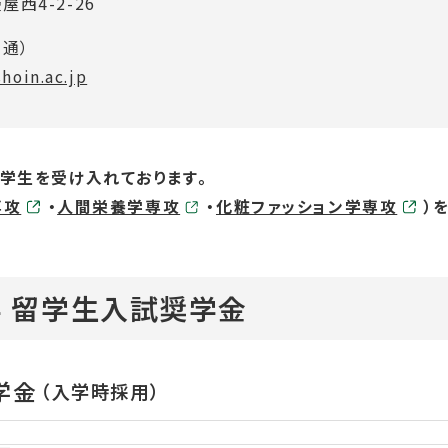
屋西4-2-26
直通）
hoin.ac.jp
学生を受け入れております。
専攻
・
外
人間栄養学専攻
・
外
化粧ファッション学専攻
）
部
部
サ
サ
イ
イ
 留学生入試奨学金
ト
ト
を
を
別
別
学金
（入学時採用）
ウ
ウ
イ
イ