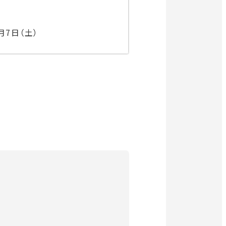
イ
ト
開
を
公式SNS
き
別
月7日（土）
ウ
ま
イ
す
ン
外
外
外
外
外
ド
ウ
部
部
部
部
部
で
開
サ
サ
サ
サ
サ
き
イ
イ
イ
イ
イ
ま
す
ト
ト
ト
ト
ト
を
を
を
を
を
別
別
別
別
別
ウ
ウ
ウ
ウ
ウ
イ
イ
イ
イ
イ
ン
ン
ン
ン
ン
ド
ド
ド
ド
ド
ウ
ウ
ウ
ウ
ウ