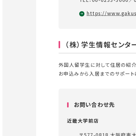
外
https://www.gaku
部
サ
イ
（株）学生情報センタ
ト
を
別
外国人留学生に対して住居の紹介
ウ
お申込みから入居までのサポート
イ
ン
ド
お問い合わせ先
ウ
で
近畿大学前店
開
き
〒577-0818
大阪府東大