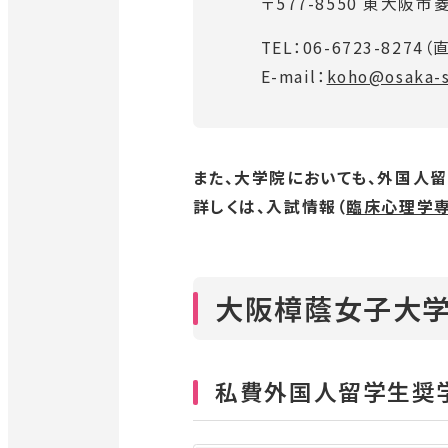
〒577-8550 東大阪市菱
ウ
ド
で
TEL：
06-6723-8274
（
ウ
開
E-mail：
koho@osaka-s
で
き
開
ま
き
す
ま
また、大学院においても、外国人留
す
詳しくは、入試情報（
外
臨床心理学
部
サ
イ
大阪樟蔭女子大学
ト
を
別
私費外国人留学生奨
ウ
イ