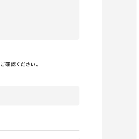
で
で
で
で
で
開
開
開
開
開
き
き
き
き
き
ま
ま
ま
ま
ま
す
す
す
す
す
をご確認ください。