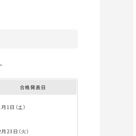
教育・研究
SDGs
外
部
社会連携
サ
イ
。
ニュース
ト
を
イベント
別
合格発表日
ウ
関連機関一覧
イ
1月1日（土）
ン
ド
外
部
ウ
交通アクセス
お問い合わせ
ENGLISH
2月23日（火）
サ
で