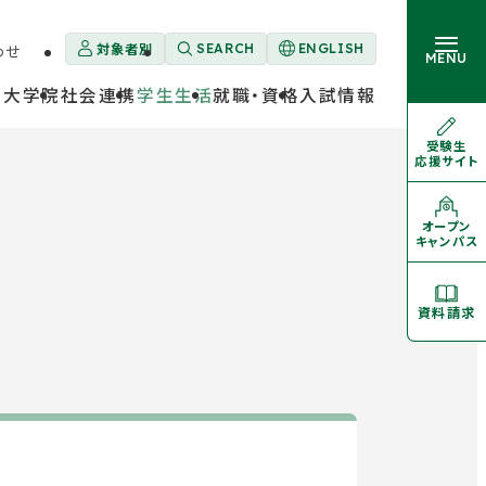
対象者別
わせ
SEARCH
ENGLISH
外
MENU
部
・大学院
社会連携
学生生活
就職・資格
入試情報
サ
イ
ト
受験生
外
を
応援サイト
部
大学概要
別
サ
卒業生の方
ウ
イ
ト
イ
を
オープン
学部・大学院
外
ン
別
キャンパス
部
ド
ウ
サ
イ
ウ
イ
ン
ト
学生生活
で
ド
を
資料請求
開
ウ
別
き
で
ウ
開
イ
ま
就職・資格
き
ン
す
ま
ド
す
ウ
で
入試情報
開
き
ま
す
対象者別メニュー