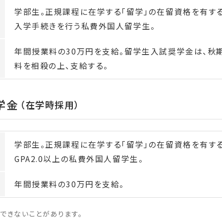
ン
ン
学部生。正規課程に在学する「留学」の在留資格を有す
ド
ド
入学手続きを行う私費外国人留学生。
ウ
ウ
年間授業料の30万円を支給。留学生入試奨学金は、秋期
で
で
料を相殺の上、支給する。
開
開
き
き
ま
ま
学金
（在学時採用）
す
す
学部生。正規課程に在学する「留学」の在留資格を有する者
GPA2.0以上の私費外国人留学生。
年間授業料の30万円を支給。
できないことがあります。