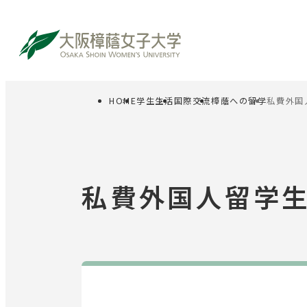
HOME
学生生活
国際交流
樟蔭への留学
私費外国
サイト内検索
受験生の方
在
私費外国人留学