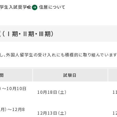
学生入試奨学金
住居について
試
（Ⅰ期・Ⅱ期・Ⅲ期）
し、外国人留学生の受け入れにも積極的に取り組んでいます
間
試験日
）
～
10月10日
10月18日（土）
1
（月）
～
12月8
12月13日（土）
1