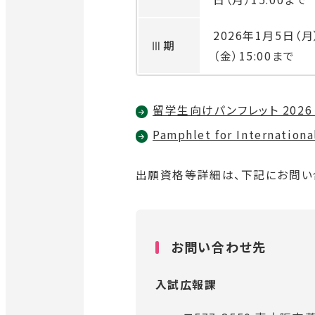
2026年1月5日（月
Ⅲ期
（金）15:00
まで
P
留学生向けパンフレット 2026
D
P
Pamphlet for Internationa
F
D
資
F
出願資格等詳細は、下記にお問い
料
資
を
料
別
を
お問い合わせ先
ウ
別
イ
ウ
入試広報課
ン
イ
ド
ン