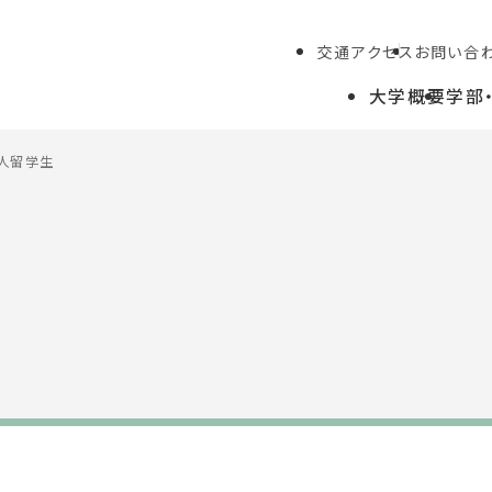
交通アクセス
お問い合
大学概要
学部
人留学生
学生の方
教職員の方
生