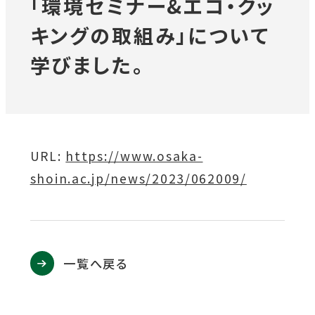
「環境セミナー&エコ・クッ
キングの取組み」について
対象者別メニュー
学びました。
教育・研究
SDGs
外
URL:
外
https://www.osaka-
部
shoin.ac.jp/news/2023/062009/
部
社会連携
サ
サ
イ
イ
ニュース
ト
ト
一覧へ戻る
を
を
イベント
別
別
ウ