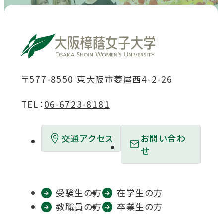
を
を
を
を
を
別
別
別
別
別
別
別
別
別
別
ウ
ウ
ウ
ウ
ウ
ウ
ウ
ウ
ウ
ウ
イ
イ
イ
イ
イ
イ
イ
イ
イ
イ
ン
ン
ン
ン
ン
ン
ン
ン
ン
ン
ド
ド
ド
ド
ド
〒577-8550 東大阪市菱屋西4-2-26
ド
ド
ド
ド
ド
ウ
ウ
ウ
ウ
ウ
ウ
ウ
ウ
ウ
ウ
TEL：
06-6723-8181
で
で
で
で
で
で
で
で
で
で
開
開
開
開
開
開
開
開
開
開
お問い合わ
交通アクセス
き
き
き
き
き
せ
き
き
き
き
き
ま
ま
ま
ま
ま
ま
ま
ま
ま
ま
す
す
す
す
す
す
す
す
す
す
受験生の方
在学生の方
教職員の方
卒業生の方