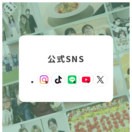
ウ
関連機関一覧
イ
イ
ン
ン
ド
ド
外
部
ウ
交通アクセス
お問い合わせ
ENGLISH
ウ
サ
で
イ
で
ト
開
公式SNS
開
を
公式SNS
き
別
き
ウ
ま
ま
イ
外
外
外
外
外
す
ン
す
外
外
外
外
外
ド
部
部
部
部
部
ウ
部
部
部
部
部
サ
サ
サ
サ
サ
で
サ
サ
サ
サ
サ
開
イ
イ
イ
イ
イ
き
イ
イ
イ
イ
イ
ト
ト
ト
ト
ト
ま
ト
ト
ト
ト
ト
す
を
を
を
を
を