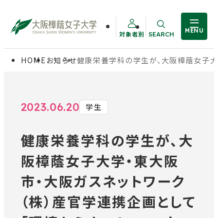
MENU
対象者別
SEARCH
サイト内検索
HOME
お知らせ
健康栄養学科の学生が、大阪樟蔭女子大学
大学概要
受験生の方
学部・大学院
在学生の方
2023.06.20
学生
健康栄養学科の学生が、大
教職員の方
学生生活
阪樟蔭女子大学・東大阪
卒業生の方
就職・資格
市・大阪ガスネットワーク
（株）産官学連携企画として
入試情報