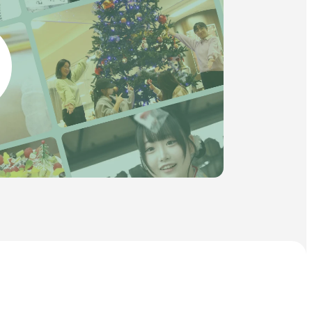
イ
ト
開
を
公式SNS
き
別
ウ
ま
イ
す
ン
外
外
外
外
外
ド
ウ
部
部
部
部
部
で
開
サ
サ
サ
サ
サ
き
イ
イ
イ
イ
イ
ま
す
ト
ト
ト
ト
ト
を
を
を
を
を
別
別
別
別
別
ウ
ウ
ウ
ウ
ウ
イ
イ
イ
イ
イ
ン
ン
ン
ン
ン
ド
ド
ド
ド
ド
ウ
ウ
ウ
ウ
ウ