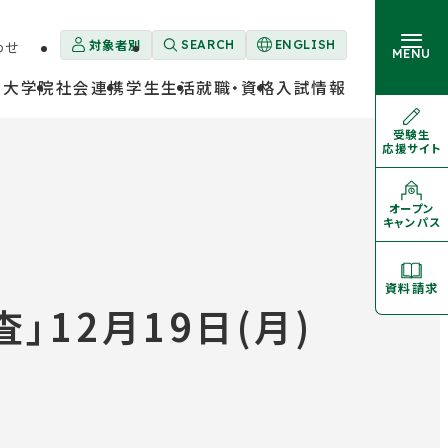
対象者別
わせ
SEARCH
ENGLISH
外
MENU
部
・大学院
社会連携
学生生活
就職・資格
入試情報
サ
イ
ト
受験生
外
を
応援サイト
部
大学概要
別
サ
卒業生の方
ウ
イ
ト
イ
を
オープン
学部・大学院
外
ン
別
キャンパス
部
ド
ウ
サ
イ
ウ
イ
ン
ト
学生生活
で
ド
を
資料請求
開
ウ
別
き
で
12月19日(月)
ウ
開
イ
ま
就職・資格
き
ン
す
ま
ド
す
ウ
で
入試情報
開
き
ま
す
対象者別メニュー