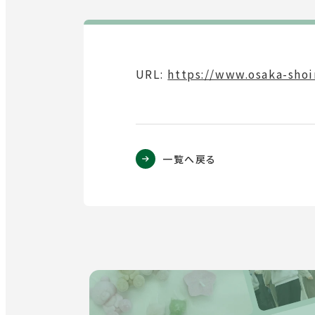
URL:
外
https://www.osaka-sho
部
サ
イ
ト
一覧へ戻る
を
別
ウ
イ
ン
ド
ウ