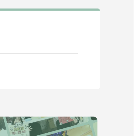
教育・研究
SDGs
外
部
社会連携
サ
イ
ニュース
ト
を
イベント
別
ウ
関連機関一覧
イ
ン
ド
外
部
ウ
交通アクセス
お問い合わせ
ENGLISH
サ
で