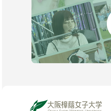
で
開
き
ま
す