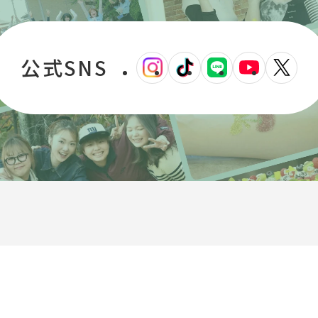
公式SNS
外
外
外
外
外
部
部
部
部
部
サ
サ
サ
サ
サ
イ
イ
イ
イ
イ
ト
ト
ト
ト
ト
を
を
を
を
を
別
別
別
別
別
ウ
ウ
ウ
ウ
ウ
イ
イ
イ
イ
イ
ン
ン
ン
ン
ン
ド
ド
ド
ド
ド
ウ
ウ
ウ
ウ
ウ