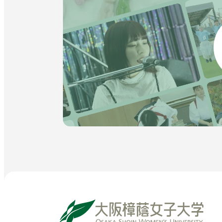
で
開
き
ま
す