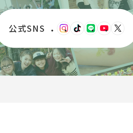
公式SNS
外
外
外
外
外
部
部
部
部
部
サ
サ
サ
サ
サ
イ
イ
イ
イ
イ
ト
ト
ト
ト
ト
を
を
を
を
を
別
別
別
別
別
ウ
ウ
ウ
ウ
ウ
イ
イ
イ
イ
イ
ン
ン
ン
ン
ン
ド
ド
ド
ド
ド
ウ
ウ
ウ
ウ
ウ