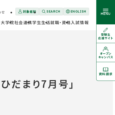
対象者別
わせ
SEARCH
ENGLISH
外
MENU
部
・大学院
社会連携
学生生活
就職・資格
入試情報
サ
イ
ト
受験生
外
を
応援サイト
部
大学概要
別
サ
卒業生の方
ウ
イ
ト
イ
を
オープン
学部・大学院
外
ン
別
キャンパス
部
ド
ウ
サ
イ
ウ
イ
ン
ト
学生生活
で
ド
を
資料請求
開
ウ
別
き
で
ひだまり7月号」
ウ
開
イ
ま
就職・資格
き
ン
す
ま
ド
す
ウ
で
入試情報
開
き
ま
す
対象者別メニュー