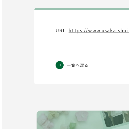
URL:
外
https://www.osaka-shoi
部
サ
イ
ト
一覧へ戻る
を
別
ウ
イ
ン
ド
ウ