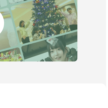
イ
ト
開
を
公式SNS
き
別
ウ
ま
イ
す
ン
外
外
外
外
外
ド
ウ
部
部
部
部
部
で
開
サ
サ
サ
サ
サ
き
イ
イ
イ
イ
イ
ま
す
ト
ト
ト
ト
ト
を
を
を
を
を
別
別
別
別
別
ウ
ウ
ウ
ウ
ウ
イ
イ
イ
イ
イ
ン
ン
ン
ン
ン
ド
ド
ド
ド
ド
ウ
ウ
ウ
ウ
ウ