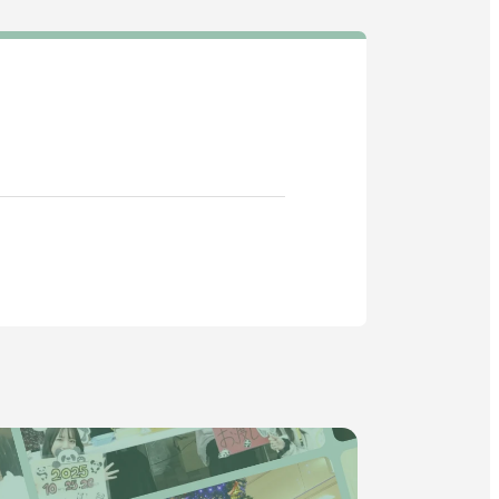
教育・研究
SDGs
外
部
社会連携
サ
イ
ニュース
ト
を
イベント
別
ウ
関連機関一覧
イ
ン
ド
外
部
ウ
交通アクセス
お問い合わせ
ENGLISH
サ
で