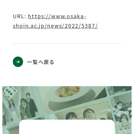
対象者別メニュー
URL:
外
https://www.osaka-
shoin.ac.jp/news/2022/5387/
部
サ
教育・研究
イ
ト
SDGs
一覧へ戻る
外
を
部
別
社会連携
サ
ウ
イ
イ
ニュース
ン
ト
ド
を
イベント
ウ
別
で