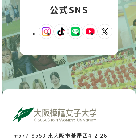
ウ
開
公式SNS
関連機関一覧
イ
き
ン
ま
ド
外
外
外
外
外
外
す
部
交通アクセス
お問い合わせ
ENGLISH
ウ
サ
部
部
部
部
部
イ
で
サ
サ
サ
サ
サ
ト
開
を
イ
イ
イ
イ
イ
公式SNS
別
き
ト
ト
ト
ト
ト
ウ
ま
イ
を
を
を
を
を
ン
す
外
外
外
外
外
別
別
別
別
別
ド
ウ
部
部
部
部
部
ウ
ウ
ウ
ウ
ウ
で
サ
サ
サ
サ
サ
イ
イ
イ
イ
イ
開
き
イ
イ
イ
イ
イ
ン
ン
ン
ン
ン
ま
ト
ト
ト
ト
ト
ド
ド
ド
ド
ド
す
〒577-8550 東大阪市菱屋西4-2-26