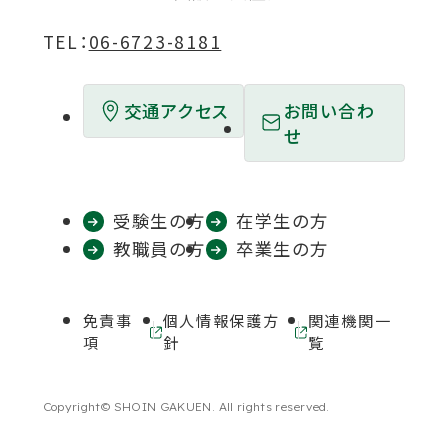
を
を
を
を
を
ウ
ウ
ウ
ウ
ウ
TEL：
06-6723-8181
別
別
別
別
別
で
で
で
で
で
ウ
ウ
ウ
ウ
ウ
開
開
開
開
開
お問い合わ
交通アクセス
イ
イ
イ
イ
イ
き
き
き
き
き
せ
ン
ン
ン
ン
ン
ま
ま
ま
ま
ま
ド
ド
ド
ド
ド
す
す
す
す
す
ウ
ウ
ウ
ウ
ウ
受験生の方
在学生の方
で
で
で
で
で
教職員の方
卒業生の方
開
開
開
開
開
き
き
き
き
き
免責事
個人情報保護方
関連機関一
ま
ま
ま
ま
ま
外
外
項
針
覧
部
部
す
す
す
す
す
サ
サ
イ
イ
Copyright© SHOIN GAKUEN. All rights reserved.
ト
ト