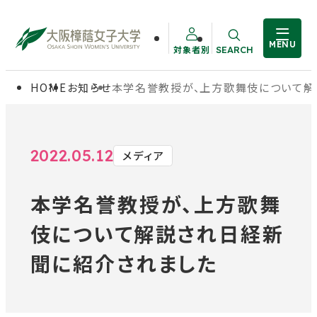
MENU
対象者別
SEARCH
サイト内検索
HOME
お知らせ
本学名誉教授が、上方歌舞伎について解
大学概要
受験生の方
学部・大学院
在学生の方
2022.05.12
メディア
本学名誉教授が、上方歌舞
教職員の方
学生生活
伎について解説され日経新
卒業生の方
就職・資格
聞に紹介されました
入試情報