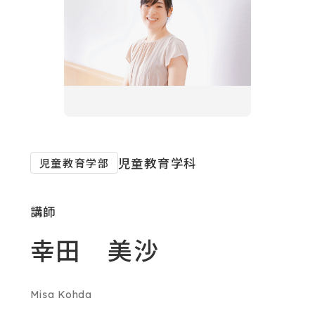
対象者別メニュー
教育・研究
SDGs
外
児童教育学科
児童教育学部
部
社会連携
サ
講師
イ
ニュース
幸田 美沙
ト
を
イベント
別
Misa Kohda