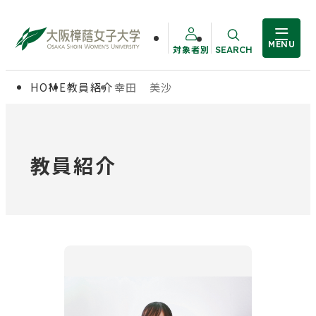
MENU
対象者別
SEARCH
サイト内検索
HOME
教員紹介
幸田 美沙
大学概要
受験生の方
学部・大学院
在学生の方
教員紹介
教職員の方
学生生活
卒業生の方
就職・資格
入試情報