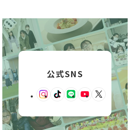
イ
を
を
を
を
を
ン
別
別
別
別
別
ド
ウ
ウ
ウ
ウ
ウ
ウ
で
イ
イ
イ
イ
イ
開
ン
ン
ン
ン
ン
き
ド
ド
ド
ド
ド
ま
す
ウ
ウ
ウ
ウ
ウ
で
で
で
で
で
公式SNS
開
開
開
開
開
き
き
き
き
き
ま
ま
ま
ま
ま
外
外
外
外
外
す
す
す
す
す
部
部
部
部
部
サ
サ
サ
サ
サ
イ
イ
イ
イ
イ