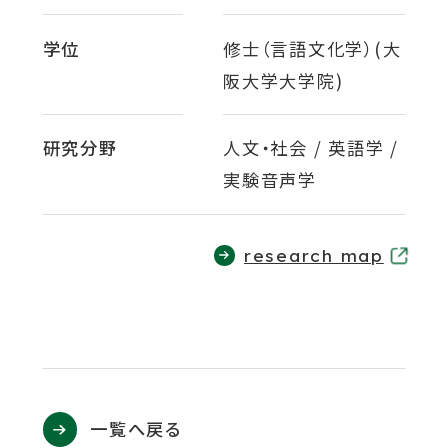
ウ
関連機関一覧
イ
学位
修士（言語文化学）(大
ン
阪大学大学院)
ド
外
部
交通アクセス
お問い合わせ
ENGLISH
ウ
サ
研究分野
人文・社会 / 英語学 /
イ
で
実験音声学
ト
開
を
公式SNS
別
き
ウ
外
research map
ま
イ
部
ン
す
外
外
外
外
外
サ
ド
イ
ウ
部
部
部
部
部
で
ト
サ
サ
サ
サ
サ
開
を
き
イ
イ
イ
イ
イ
別
ま
一覧へ戻る
ウ
ト
ト
ト
ト
ト
す