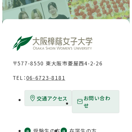
ト
ト
ト
ト
ト
を
を
を
を
を
別
別
別
別
別
ウ
ウ
ウ
ウ
ウ
イ
イ
イ
イ
イ
ン
ン
ン
ン
ン
ド
ド
ド
ド
ド
〒577-8550 東大阪市菱屋西4-2-26
ウ
ウ
ウ
ウ
ウ
TEL：
06-6723-8181
で
で
で
で
で
開
開
開
開
開
お問い合わ
交通アクセス
き
き
き
き
き
せ
ま
ま
ま
ま
ま
す
す
す
す
す
受験生の方
在学生の方