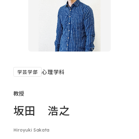
対象者別メニュー
教育・研究
SDGs
外
心理学科
学芸学部
部
社会連携
サ
教授
イ
ニュース
坂田 浩之
ト
を
イベント
別
Hiroyuki Sakata