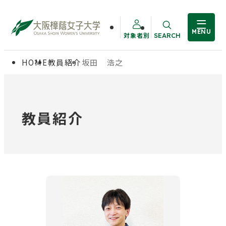
MENU
対象者別
SEARCH
サイト内検索
HOME
教員紹介
坂田 浩之
大学概要
受験生の方
学部・大学院
在学生の方
教員紹介
教職員の方
学生生活
卒業生の方
就職・資格
入試情報