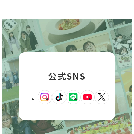
イ
を
を
を
を
を
ン
別
別
別
別
別
ド
ウ
ウ
ウ
ウ
ウ
ウ
で
イ
イ
イ
イ
イ
開
ン
ン
ン
ン
ン
き
ド
ド
ド
ド
ド
ま
す
ウ
ウ
ウ
ウ
ウ
で
で
で
で
で
公式SNS
開
開
開
開
開
き
き
き
き
き
ま
ま
ま
ま
ま
外
外
外
外
外
す
す
す
す
す
部
部
部
部
部
サ
サ
サ
サ
サ
イ
イ
イ
イ
イ