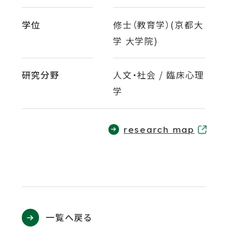
ウ
関連機関一覧
イ
学位
修士（教育学）(京都大
ン
学 大学院)
ド
外
部
交通アクセス
お問い合わせ
ENGLISH
ウ
サ
研究分野
人文・社会 / 臨床心理
イ
で
学
ト
開
を
公式SNS
別
き
ウ
外
research map
ま
イ
部
ン
す
外
外
外
外
外
サ
ド
イ
ウ
部
部
部
部
部
で
ト
サ
サ
サ
サ
サ
開
を
き
イ
イ
イ
イ
イ
別
ま
一覧へ戻る
ウ
ト
ト
ト
ト
ト
す