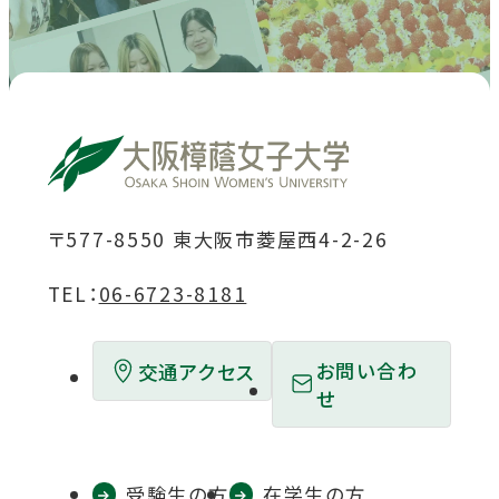
ト
ト
ト
ト
ト
を
を
を
を
を
別
別
別
別
別
ウ
ウ
ウ
ウ
ウ
イ
イ
イ
イ
イ
ン
ン
ン
ン
ン
ド
ド
ド
ド
ド
〒577-8550 東大阪市菱屋西4-2-26
ウ
ウ
ウ
ウ
ウ
TEL：
06-6723-8181
で
で
で
で
で
開
開
開
開
開
お問い合わ
交通アクセス
き
き
き
き
き
せ
ま
ま
ま
ま
ま
す
す
す
す
す
受験生の方
在学生の方