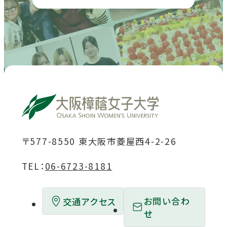
サ
サ
サ
サ
サ
イ
イ
イ
イ
イ
ト
ト
ト
ト
ト
を
を
を
を
を
別
別
別
別
別
ウ
ウ
ウ
ウ
ウ
イ
イ
イ
イ
イ
ン
ン
ン
ン
ン
ド
ド
ド
ド
ド
〒577-8550 東大阪市菱屋西4-2-26
ウ
ウ
ウ
ウ
ウ
TEL：
06-6723-8181
で
で
で
で
で
開
開
開
開
開
お問い合わ
交通アクセス
き
き
き
き
き
せ
ま
ま
ま
ま
ま