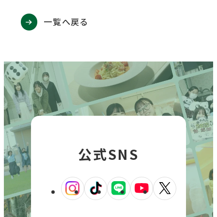
を
を
を
を
を
別
一覧へ戻る
ウ
別
別
別
別
別
イ
ウ
ウ
ウ
ウ
ウ
ン
イ
イ
イ
イ
イ
ド
ン
ン
ン
ン
ン
ウ
で
ド
ド
ド
ド
ド
開
ウ
ウ
ウ
ウ
ウ
き
で
で
で
で
で
ま
す
開
開
開
開
開
き
き
き
き
き
公式SNS
ま
ま
ま
ま
ま
す
す
す
す
す
外
外
外
外
外
部
部
部
部
部