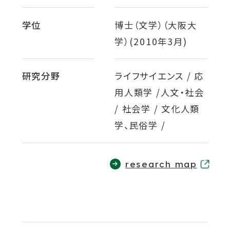
ウ
関連機関一覧
イ
学位
博士（文学）（大阪大
ン
学）(2010年3月)
ド
外
部
交通アクセス
お問い合わせ
ENGLISH
ウ
サ
研究分野
ライフサイエンス / 応
イ
で
用人類学 /人文・社会
ト
開
を
/ 社会学 / 文化人類
公式SNS
別
き
学、民俗学 /
ウ
ま
イ
ン
す
外
外
外
外
外
ド
外
research map
ウ
部
部
部
部
部
部
で
サ
サ
サ
サ
サ
サ
開
イ
き
イ
イ
イ
イ
イ
ま
ト
ト
ト
ト
ト
ト
す
を