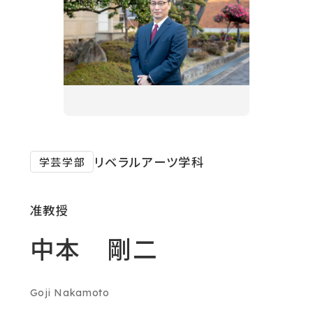
対象者別メニュー
教育・研究
SDGs
外
リベラルアーツ学科
学芸学部
部
社会連携
サ
准教授
イ
ニュース
中本 剛二
ト
を
イベント
別
Goji Nakamoto