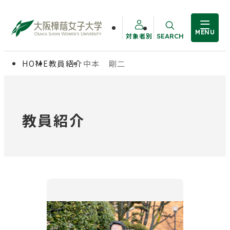
MENU
対象者別
SEARCH
サイト内検索
HOME
教員紹介
中本 剛二
大学概要
受験生の方
学部・大学院
在学生の方
教員紹介
教職員の方
学生生活
卒業生の方
就職・資格
入試情報