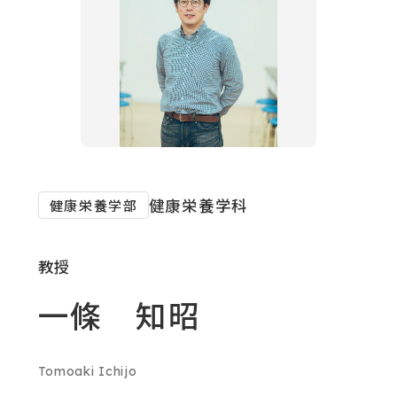
対象者別メニュー
教育・研究
SDGs
外
健康栄養学科
健康栄養学部
部
社会連携
サ
教授
イ
ニュース
一條 知昭
ト
を
イベント
別
Tomoaki Ichijo