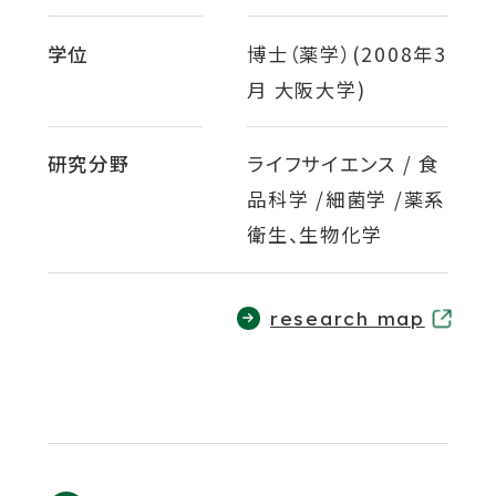
ウ
関連機関一覧
イ
学位
博士（薬学）(2008年3
ン
月 大阪大学)
ド
外
部
交通アクセス
お問い合わせ
ENGLISH
ウ
サ
研究分野
ライフサイエンス / 食
イ
で
品科学 /細菌学 /薬系
ト
開
を
衛生、生物化学
公式SNS
別
き
ウ
ま
イ
外
research map
ン
す
外
外
外
外
外
ド
部
ウ
部
部
部
部
部
サ
で
イ
サ
サ
サ
サ
サ
開
ト
き
イ
イ
イ
イ
イ
を
ま
ト
ト
ト
ト
ト
別
す