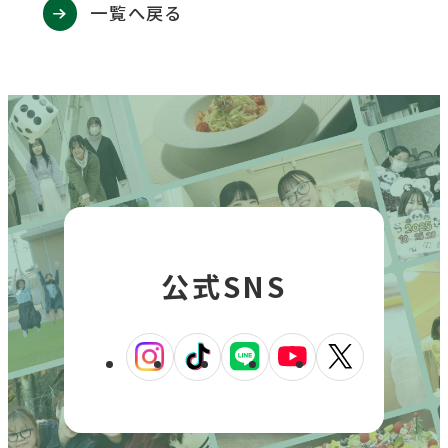
一覧へ戻る
ウ
を
を
を
を
を
イ
別
別
別
別
別
ン
ウ
ウ
ウ
ウ
ウ
ド
イ
イ
イ
イ
イ
ウ
で
ン
ン
ン
ン
ン
開
ド
ド
ド
ド
ド
き
ウ
ウ
ウ
ウ
ウ
ま
す
で
で
で
で
で
開
開
開
開
開
公式SNS
き
き
き
き
き
ま
ま
ま
ま
ま
す
す
す
す
す
外
外
外
外
外
部
部
部
部
部
サ
サ
サ
サ
サ