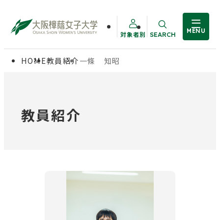
MENU
対象者別
SEARCH
サイト内検索
HOME
教員紹介
一條 知昭
大学概要
受験生の方
学部・大学院
在学生の方
教員紹介
教職員の方
学生生活
卒業生の方
就職・資格
入試情報