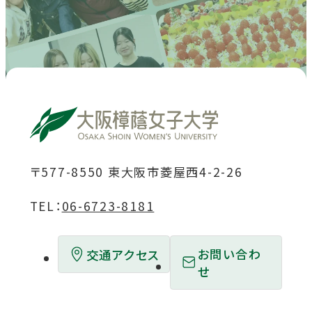
イ
イ
イ
イ
イ
ト
ト
ト
ト
ト
を
を
を
を
を
別
別
別
別
別
ウ
ウ
ウ
ウ
ウ
イ
イ
イ
イ
イ
ン
ン
ン
ン
ン
ド
ド
ド
ド
ド
〒577-8550 東大阪市菱屋西4-2-26
ウ
ウ
ウ
ウ
ウ
TEL：
06-6723-8181
で
で
で
で
で
開
開
開
開
開
お問い合わ
交通アクセス
き
き
き
き
き
せ
ま
ま
ま
ま
ま
す
す
す
す
す